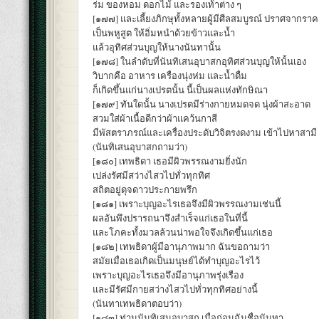
ร่ม ของหอม ดอกไม้ และรองเท้าต่าง ๆ
[๑๗๗] และเลี้ยงภิกษุทั้งหลายผู้มีศีลสมบูรณ์ ปราศจากรา
เป็นพหูสูต ให้อิ่มหนำด้วยข้าวและน้ำ
แล้วอุทิศส่วนบุญให้นางนันทานั้น
[๑๗๘] ในลำดับที่นันทิเสนอุบาสกอุทิศส่วนบุญให้นั้นเอง
วิบากคือ อาหาร เครื่องนุ่งห่ม และน้ำดื่ม
ก็เกิดขึ้นแก่นางเปรตนั้น นี้เป็นผลแห่งทักษิณา
[๑๗๙] ทันใดนั้น นางเปรตมีร่างกายหมดจด นุ่งผ้าสะอาด
สวมใส่ผ้าเนื้อดีกว่าผ้าแคว้นกาสี
มีพัสตราภรณ์และเครื่องประดับวิจิตรงดงาม เข้าไปหาสามี
(นันทิเสนอุบาสกถามว่า)
[๑๘๐] เทพธิดา เธอมีผิวพรรณงามยิ่งนัก
เปล่งรัศมีสว่างไสวไปทั่วทุกทิศ
สถิตอยู่ดุจดาวประกายพรึก
[๑๘๑] เพราะบุญอะไรเธอจึงมีผิวพรรณงามเช่นนี้
ผลอันพึงปรารถนาจึงสำเร็จแก่เธอในที่นี้
และโภคะทั้งมวลล้วนน่าพอใจจึงเกิดขึ้นแก่เธอ
[๑๘๒] เทพธิดาผู้มีอานุภาพมาก ฉันขอถามว่า
สมัยเมื่อเธอเกิดเป็นมนุษย์ได้ทำบุญอะไรไว้
เพราะบุญอะไรเธอจึงมีอานุภาพรุ่งเรือง
และมีรัศมีกายสว่างไสวไปทั่วทุกทิศอย่างนี้
(นันทาเทพธิดาตอบว่า)
[๑๘๓] ท่านนันทิเสนอุบาสก เมื่อก่อนฉันชื่อนันทา