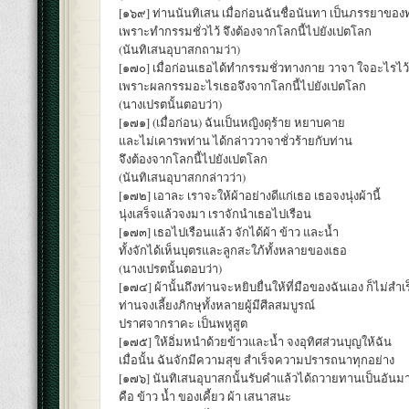
[๑๖๙] ท่านนันทิเสน เมื่อก่อนฉันชื่อนันทา เป็นภรรยาของ
เพราะทำกรรมชั่วไว้ จึงต้องจากโลกนี้ไปยังเปตโลก
(นันทิเสนอุบาสกถามว่า)
[๑๗๐] เมื่อก่อนเธอได้ทำกรรมชั่วทางกาย วาจา ใจอะไรไว้
เพราะผลกรรมอะไรเธอจึงจากโลกนี้ไปยังเปตโลก
(นางเปรตนั้นตอบว่า)
[๑๗๑] (เมื่อก่อน) ฉันเป็นหญิงดุร้าย หยาบคาย
และไม่เคารพท่าน ได้กล่าววาจาชั่วร้ายกับท่าน
จึงต้องจากโลกนี้ไปยังเปตโลก
(นันทิเสนอุบาสกกล่าวว่า)
[๑๗๒] เอาละ เราจะให้ผ้าอย่างดีแก่เธอ เธอจงนุ่งผ้านี้
นุ่งเสร็จแล้วจงมา เราจักนำเธอไปเรือน
[๑๗๓] เธอไปเรือนแล้ว จักได้ผ้า ข้าว และน้ำ
ทั้งจักได้เห็นบุตรและลูกสะใภ้ทั้งหลายของเธอ
(นางเปรตนั้นตอบว่า)
[๑๗๔] ผ้านั้นถึงท่านจะหยิบยื่นให้ที่มือของฉันเอง ก็ไม่สำเ
ท่านจงเลี้ยงภิกษุทั้งหลายผู้มีศีลสมบูรณ์
ปราศจากราคะ เป็นพหูสูต
[๑๗๕] ให้อิ่มหนำด้วยข้าวและน้ำ จงอุทิศส่วนบุญให้ฉัน
เมื่อนั้น ฉันจักมีความสุข สำเร็จความปรารถนาทุกอย่าง
[๑๗๖] นันทิเสนอุบาสกนั้นรับคำแล้วได้ถวายทานเป็นอันม
คือ ข้าว น้ำ ของเคี้ยว ผ้า เสนาสนะ