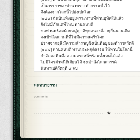
เป็นภรรยาของท่าน เพราะทำกรรมชั่วไว้
จึงต้องจากโลกนี้ไปยังเปตโลก
[๑๘๔] ฉันบันเทิงอยู่เพราะทานที่ท่านอุทิศให้แล้ว
จึงไม่มีภัยแต่ที่ไหน ท่านคหบดี
ขอท่านพร้อมด้วยหมู่ญาติทุกคนจงมีอายุยืนนานเถิด
จงเข้าถึงสถานที่ที่ไม่มีความเศร้าโศก
ปราศจากธุลี มีความสำราญซึ่งเป็นที่อยู่ของท้าววสวัตดี
[๑๘๕] ท่านคหบดี ท่านประพฤติธรรม ให้ทานในโลกนี้
กำจัดมลทินคือความตระหนี่พร้อมทั้งเหตุได้แล้ว
ไม่มีใครตำหนิติเตียนได้ จงเข้าถึงโลกสวรรค์
นันทาเปติวัตถุที่ ๔ จบ
สนทนาธรรม
comments