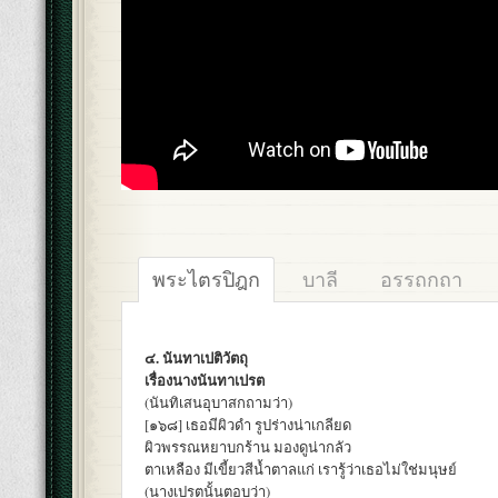
พระไตรปิฎก
บาลี
อรรถกถา
๔. นันทาเปติวัตถุ
เรื่องนางนันทาเปรต
(นันทิเสนอุบาสกถามว่า)
[๑๖๘] เธอมีผิวดำ รูปร่างน่าเกลียด
ผิวพรรณหยาบกร้าน มองดูน่ากลัว
ตาเหลือง มีเขี้ยวสีน้ำตาลแก่ เรารู้ว่าเธอไม่ใช่มนุษย์
(นางเปรตนั้นตอบว่า)