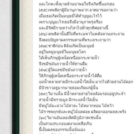
และโภคะทั้งมวลล้วนน่าพอใจจึงเกิดขึ้นแก่เธอ
[๕๕] เทพธิดาผู้มีอานุภาพมาก อาตมาขอถามว่า
เมื่อเธอเกิดเป็นมนุษย์ได้ทำบุญอะไรไว้
เพราะบุญอะไรเธอจึงมีอานุภาพรุ่งเรือง
และมีรัศมีกายสว่างไสวไปทั่วทุกทิศอย่างนี้
[๕๖] เทพธิดานั้นดีใจที่พระมหาโมคคัลลานเถระถาม
จึงตอบปัญหาผลกรรมตามที่พระเถระถามว่า
[๕๗] ชาติก่อน ดิฉันเกิดเป็นมนุษย์
อยู่ในหมู่มนุษย์ในมนุษยโลก
ได้เห็นภิกษุผู้เหน็ดเหนื่อยกระหายน้ำ
จึงขมีขมันถวายน้ำให้ท่านดื่ม
[๕๘] ผู้ใดแลขมีขมันถวายน้ำ
ให้ภิกษุผู้เหน็ดเหนื่อยกระหายน้ำได้ดื่ม
แม่น้ำหลายสายมีกระแสน้ำใสเย็น มากไปด้วยสวนไม้ดอก
มีบัวขาวอยู่มากมายย่อมเกิดแก่ผู้นั้น
[๕๙] วิมานนั้น มีน้ำหลายสายไหลล้อมรอบอยู่ประจำ
สายน้ำมีทรายมูล มีกระแสน้ำใสเย็น
มีหมู่ไม้มะม่วง ไม้สาละ ไม้หมากหอม ไม้หว้า
ไม้ราชพฤกษ์และหมู่ไม้แคฝอย ผลิดอกออกผลสะพรั่ง
[๖๐] วิมานอันเลอเลิศมีภูมิภาคเช่นนั้น
เป็นส่วนประกอบงดงามเหลือเกิน
นี้เป็นผลของกรรมนั้นนั่นเอง