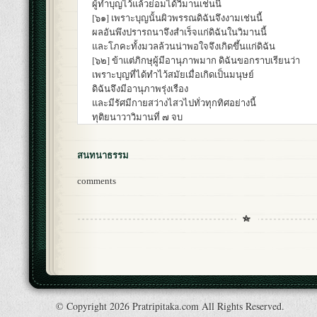
ผู้ทำบุญไว้แล้วย่อมได้วิมานเช่นนี้
[๖๑] เพราะบุญนั้นผิวพรรณดิฉันจึงงามเช่นนี้
ผลอันพึงปรารถนาจึงสำเร็จแก่ดิฉันในวิมานนี้
และโภคะทั้งมวลล้วนน่าพอใจจึงเกิดขึ้นแก่ดิฉัน
[๖๒] ข้าแต่ภิกษุผู้มีอานุภาพมาก ดิฉันขอกราบเรียนว่า
เพราะบุญที่ได้ทำไว้สมัยเมื่อเกิดเป็นมนุษย์
ดิฉันจึงมีอานุภาพรุ่งเรือง
และมีรัศมีกายสว่างไสวไปทั่วทุกทิศอย่างนี้
ทุติยนาวาวิมานที่ ๗ จบ
สนทนาธรรม
comments
© Copyright 2026 Pratripitaka.com All Rights Reserved.