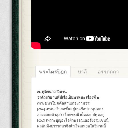
พระไตรปิฎก
บาลี
อรรถกถา
๗. ทุติยนาวาวิมาน
ว่าด้วยวิมานที่มีเรือเป็นพาหนะ เรื่องที่ ๒
(พระมหาโมคคัลลานเถระถามว่า)
[๕๓] เทพนารี เธอขึ้นอยู่บนเรือประทุนทอง
ล่องลอยเข้าสู่สระโบกขรณี เด็ดดอกปทุมอยู่
[๕๔] เพราะบุญอะไรผิวพรรณเธอจึงงามเช่นนี้
ผลอันพึงปรารถนาจึงสำเร็จแก่เธอในวิมานนี้