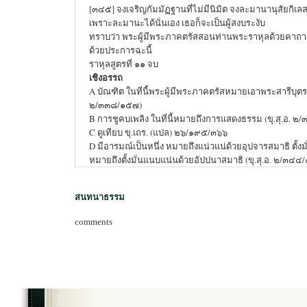
[๓๔๕] จงเจริญกัมมัฏฐานที่ไม่มีนิมิต จงละมานานุสัยกิเล
เพราะละมานะได้นั่นเอง เธอก็จะเป็นผู้สงบระงับ
ทราบว่า พระผู้มีพระภาคตรัสสอนท่านพระราหุลด้วยคาถาเหล่
ด้วยประการฉะนี้
ราหุลสูตรที่ ๑๑ จบ
เชิงอรรถ
A บัณฑิต ในที่นี้พระผู้มีพระภาคตรัสหมายเอาพระสารีบุตร (
๒/๓๓๘/๑๕๗)
B การชูคบเพลิง ในที่นี้หมายถึงการแสดงธรรม (ขุ.สุ.อ. 
C ดูเทียบ ขุ.เถร. (แปล) ๒๖/๑๙๕/๓๖๖
D มีอารมณ์เป็นหนึ่ง หมายถึงแน่วแน่ด้วยอุปจารสมาธิ ตั้งมั
หมายถึงตั้งมั่นแนบแน่นด้วยอัปปนาสมาธิ (ขุ.สุ.อ. ๒/๓๔๔
สนทนาธรรม
comments