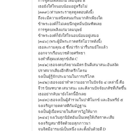
การชูคบเพลิงแก่มวลมนุษย์ B
เธอยังใส่ใจนอบน้อมอยู่หรือไม่
[๓๓๙] (ท่านพระราหุลทูลตอบดังนี้)
ถึงจะมีความสนิทสนมกันมากสักเพียงใด
ข้าพระองค์ก็ไม่เคยนึกดูหมิ่นบัณฑิตเลย
การชูคบเพลิงแก่มวลมนุษย์
ข้าพระองค์ก็ยังใส่ใจนอบน้อมอยู่เสมอ
[๓๔๐] (พระผู้มีพระภาคตรัสโอวาทดังนี้)
เธอละกามคุณ ๕ ซึ่งน่ารัก น่ารื่นรมย์ใจแล้ว
ออกจากเรือนบวชด้วยศรัทธา
จงทำที่สุดแห่งทุกข์เถิด C
[๓๔๑] เธอจงคบกัลยาณมิตร ยินดีเสนาสนะอันสงัด
ปราศจากเสียงอึกทึกครึกโครม
จงเป็นผู้รู้จักประมาณในการบริโภค
[๓๔๒] เธอจงอย่าทำความอยากในปัจจัย ๔ เหล่านี้ คือ
จีวร บิณฑบาต เสนาสนะ และคิลานปัจจัยเภสัชที่เกิดขึ้น
เธออย่ากลับมายังโลกนี้อีกเลย
[๓๔๓] เธอจงเป็นผู้สำรวมในปาติโมกข์ และอินทรีย์ ๕
จงเจริญกายคตาสติกัมมัฏฐาน
จงเป็นผู้เบื่อหน่ายในสังสารวัฏให้มาก
[๓๔๔] จงเว้นสุภนิมิตอันเป็นเหตุให้เกิดราคะเสีย
จงเจริญสมาธิจิตด้วยอสุภภาวนา
จนจิตมีอารมณ์เป็นหนึ่ง และตั้งมั่นด้วยดี D