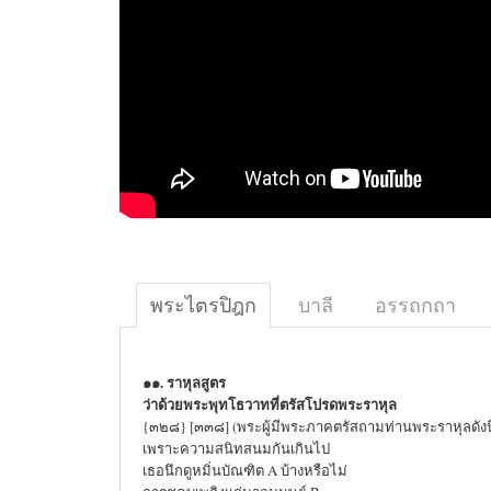
พระไตรปิฎก
บาลี
อรรถกถา
๑๑. ราหุลสูตร
ว่าด้วยพระพุทโธวาทที่ตรัสโปรดพระราหุล
{๓๒๘} [๓๓๘] (พระผู้มีพระภาคตรัสถามท่านพระราหุลดังนี
เพราะความสนิทสนมกันเกินไป
เธอนึกดูหมิ่นบัณฑิต A บ้างหรือไม่