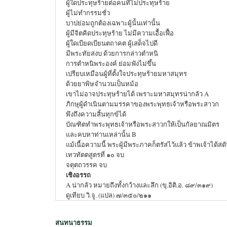
ผู้ใดประทุษร้ายต่อคนที่ไม่ประทุษร้าย
ผู้ไม่ทำกรรมชั่ว
บาปย่อมถูกต้องเฉพาะผู้นั้นเท่านั้น
ผู้มีจิตคิดประทุษร้าย ไม่มีความเอื้อเฟื้อ
ผู้ใดเบียดเบียนตถาคต ผู้เสด็จไปดี
มีพระทัยสงบ ด้วยการกล่าวตำหนิ
การตำหนิพระองค์ ย่อมฟังไม่ขึ้น
เปรียบเหมือนผู้ที่ตั้งใจประทุษร้ายมหาสมุทร
ด้วยยาพิษจำนวนเป็นหม้อ
เขาไม่อาจประทุษร้ายได้ เพราะมหาสมุทรน่ากลัว A
ภิกษุผู้ดำเนินตามมรรคาของพระพุทธเจ้าหรือพระสาวก
พึงถึงความสิ้นทุกข์ได้
บัณฑิตทำพระพุทธเจ้าหรือพระสาวกให้เป็นกัลยาณมิตร
และคบหาท่านเหล่านั้น B
แม้เนื้อความนี้ พระผู้มีพระภาคก็ตรัสไว้แล้ว ข้าพเจ้าได้สด
เทวทัตตสูตรที่ ๑๐ จบ
จตุตถวรรค จบ
เชิงอรรถ
A น่ากลัว หมายถึงทั้งกว้างและลึก (ขุ.อิติ.อ. ๘๙/๓๑๙)
ดูเทียบ วิ.จู. (แปล) ๗/๓๕๐/๒๑๑
สนทนาธรรม