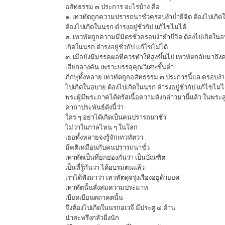
อสัทธรรม ๓ ประการ อะไรบ้าง คือ
๑. เทวทัตถูกความปรารถนาชั่วครอบงำย่ำยีจิต ต้องไปเกิ
ต้องไปเกิดในนรก ดำรงอยู่ชั่วกัป แก้ไขไม่ได้
๒. เทวทัตถูกความมีมิตรชั่วครอบงำย่ำยีจิต ต้องไปเกิดใน
เกิดในนรก ดำรงอยู่ชั่วกัป แก้ไขไม่ได้
๓. เมื่อยังมีมรรคผลที่ควรทำให้สูงขึ้นไป เทวทัตกลับมาถึง
เสียกลางคัน เพราะบรรลุคุณวิเศษขั้นต่ำ
ภิกษุทั้งหลาย เทวทัตถูกอสัทธรรม ๓ ประการนี้แล ครอบงำย่
ไปเกิดในอบาย ต้องไปเกิดในนรก ดำรงอยู่ชั่วกัป แก้ไขไม่ไ
พระผู้มีพระภาคได้ตรัสเนื้อความดังกล่าวมานี้แล้ว ในพระสู
คาถาประพันธ์ดังนี้ว่า
ใคร ๆ อย่าได้เกิดเป็นคนปรารถนาชั่ว
ไม่ว่าในกาลไหน ๆ ในโลก
เธอทั้งหลายจงรู้จักเทวทัตว่า
มีคติเหมือนกับคนปรารถนาชั่ว
เทวทัตเป็นที่ยกย่องกันว่า เป็นบัณฑิต
เป็นที่รู้กันว่า ได้อบรมตนแล้ว
เราได้ฟังมาว่า เทวทัตดุจรุ่งเรืองอยู่ด้วยยศ
เทวทัตนั้นสั่งสมความประมาท
เบียดเบียนตถาคตนั้น
จึงต้องไปเกิดในนรกอเวจี มีประตู ๔ ด้าน
น่าสะพรึงกลัวยิ่งนัก