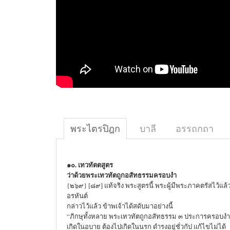
พระไตรปิฎก
บาลี
อรรถกถา
๑๐. เทวทัตตสูตร
ว่าด้วยพระเทวทัตถูกอสัทธรรมครอบงำ
{๒๖๙} [๘๙] แท้จริง พระสูตรนี้ พระผู้มีพระภาคตรัสไว้แล้ว
อรหันต์
กล่าวไว้แล้ว ข้าพเจ้าได้สดับมาอย่างนี้
“ภิกษุทั้งหลาย พระเทวทัตถูกอสัทธรรม ๓ ประการครอบงำย่
เกิดในอบาย ต้องไปเกิดในนรก ดำรงอยู่ชั่วกัป แก้ไขไม่ได้