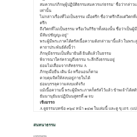
สมควรแก่ภิกษุผู้ปฏิบัติธรรมสมควรแก่ธรรม’ ชื่อว่ากล่าวแต่
เท่านั้น
ไม่กล่าวเรื่องที่ไม่เป็นธรรม เมื่อตรึก ชื่อว่าตรึกถึงแต่วิตกที
ตรึก
ถึงวิตกที่ไม่เป็นธรรม หรือเว้นกิริยาทั้งสองนั้น ชื่อว่าเป็นผู้
มีสัมปชัญญะอยู่”
พระผู้มีพระภาคได้ตรัสเนื้อความดังกล่าวมานี้แล้ว ในพระสู
คาถาประพันธ์ดังนี้ว่า
ภิกษุมีธรรมเป็นที่มายินดี ยินดีแล้วในธรรม
พิจารณาใคร่ครวญถึงธรรม ระลึกถึงธรรมอยู่
ย่อมไม่เสื่อมจากสัทธรรม A
ภิกษุเมื่อยืน เดิน นั่ง หรือนอนก็ตาม
ควบคุมจิตให้สงบอยู่ภายในได้
ย่อมบรรลุความสงบแท้จริง
แม้เนื้อความนี้ พระผู้มีพระภาคก็ตรัสไว้แล้ว ข้าพเจ้าได้สด
ธัมมานุธัมมปฏิปันนสูตรที่ ๗ จบ
เชิงอรรถ
A ดูธรรมบทข้อ ๓๖๔ หน้า ๑๔๗ ในเล่มนี้ และดู ขุ.เถร. 
สนทนาธรรม
comments