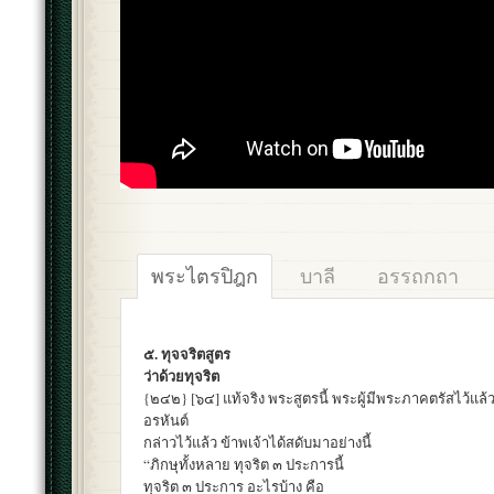
พระไตรปิฎก
บาลี
อรรถกถา
๕. ทุจจริตสูตร
ว่าด้วยทุจริต
{๒๔๒} [๖๔] แท้จริง พระสูตรนี้ พระผู้มีพระภาคตรัสไว้แล้ว
อรหันต์
กล่าวไว้แล้ว ข้าพเจ้าได้สดับมาอย่างนี้
“ภิกษุทั้งหลาย ทุจริต ๓ ประการนี้
ทุจริต ๓ ประการ อะไรบ้าง คือ