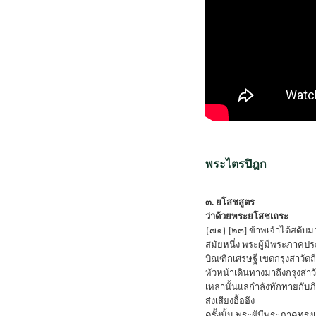
พระไตรปิฎก
๓. ยโสชสูตร
ว่าด้วยพระยโสชเถระ
{๗๑} [๒๓] ข้าพเจ้าได้สดับมา
สมัยหนึ่ง พระผู้มีพระภาคป
บิณฑิกเศรษฐี เขตกรุงสาวัตถ
หัวหน้าเดินทางมาถึงกรุงสาว
เหล่านั้นแลกำลังทักทายกับภิ
ส่งเสียงอื้ออึง
ครั้งนั้น พระผู้มีพระภาคทร