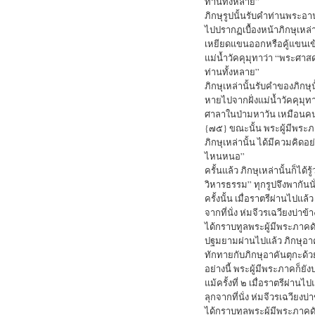
ท่านทั้งหลาย”
ภิกษุรูปนั้นรับคำท่านพระ
ไปปรากฏเบื้องหน้าภิกษุเหล่า
เหยียดแขนออกหรือคู้แขนเข้า ฉ
แม่น้ำวัคคุมุทาว่า “พระศา
ท่านทั้งหลาย”
ภิกษุเหล่านั้นรับคำของภิกษ
หายไปจากฝั่งแม่น้ำวัคคุมุ
ศาลาในป่ามหาวัน เหมือนคน
{๗๕} ขณะนั้น พระผู้มีพระภา
ภิกษุเหล่านั้น ได้มีควมคิดอย
ไหนหนอ”
ครั้นแล้ว ภิกษุเหล่านั้นก็ได้
วิหารธรรม” ทุกรูปจึงพากันน
ครั้งนั้น เมื่อราตรีผ่านไป
จากที่นั่ง ห่มจีวรเฉวียงบ่า
ได้กราบทูลพระผู้มีพระภาคดัง
ปฐมยามผ่านไปแล้ว ภิกษุอาค
ทักทายกับภิกษุอาคันตุกะด้ว
อย่างนี้ พระผู้มีพระภาคก็ยังป
แม้ครั้งที่ ๒ เมื่อราตรีผ่า
ลุกจากที่นั่ง ห่มจีวรเฉวียง
ได้กราบทูลพระผู้มีพระภาคดัง