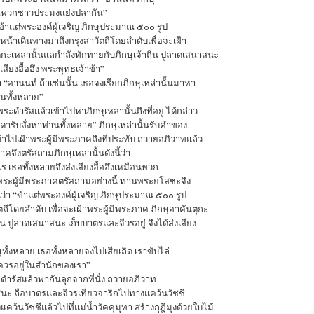
ือนพวกชาวประมงแย่งปลากัน”
้าแต่พระองค์ผู้เจริญ ภิกษุประมาณ ๕๐๐ รูป
หน้าเดินทางมาถึงกรุงสาวัตถีโดยลำดับเพื่อจะเฝ้า
ุกะเหล่านั้นแลกำลังทักทายกับภิกษุเจ้าถิ่น ปูลาดเสนาสนะ
เสียงอื้ออึง พระพุทธเจ้าข้า”
“อานนท์ ถ้าเช่นนั้น เธอจงเรียกภิกษุเหล่านั้นมาหา
านทั้งหลาย”
ำรัสแล้วเข้าไปหาภิกษุเหล่านั้นถึงที่อยู่ ได้กล่าว
สดารับสั่งหาท่านทั้งหลาย” ภิกษุเหล่านั้นรับคำของ
าไปเฝ้าพระผู้มีพระภาคถึงที่ประทับ ถวายอภิวาทแล้ว
าคจึงตรัสถามภิกษุเหล่านั้นดังนี้ว่า
ร เธอทั้งหลายจึงส่งเสียงอื้ออึงเหมือนพวก
พระผู้มีพระภาคตรัสถามอย่างนี้ ท่านพระยโสชะจึง
ว่า “ข้าแต่พระองค์ผู้เจริญ ภิกษุประมาณ ๕๐๐ รูป
ัตถีโดยลำดับ เพื่อจะเฝ้าพระผู้มีพระภาค ภิกษุอาคันตุกะ
ิ่น ปูลาดเสนาสนะ เก็บบาตรและจีวรอยู่ จึงได้ส่งเสียง
ุทั้งหลาย เธอทั้งหลายจงไปเสียเถิด เราขับไล่
่ควรอยู่ในสำนักของเรา”
ะดำรัสแล้วพากันลุกจากที่นั่ง ถวายอภิวาท
นะ ถือบาตรและจีวรเที่ยวจาริกไปทางแคว้นวัชชี
คว้นวัชชีแล้วไปที่แม่น้ำวัคคุมุทา สร้างกุฎีมุงด้วยใบไม้