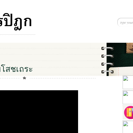
ยโสชเถระ