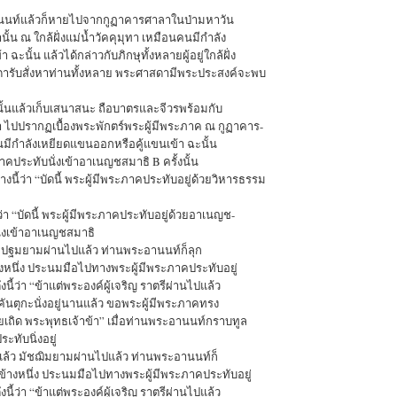
อานนท์แล้วก็หายไปจากกูฏาคารศาลาในป่ามหาวัน
นั้น ณ ใกล้ฝั่งแม่น้ำวัคคุมุทา เหมือนคนมีกำลัง
ะนั้น แล้วได้กล่าวกับภิกษุทั้งหลายผู้อยู่ใกล้ฝั่ง
สดารับสั่งหาท่านทั้งหลาย พระศาสดามีพระประสงค์จะพบ
ุนั้นแล้วเก็บเสนาสนะ ถือบาตรและจีวรพร้อมกับ
ทา ไปปรากฏเบื้องพระพักตร์พระผู้มีพระภาค ณ กูฏาคาร-
มีกำลังเหยียดแขนออกหรือคู้แขนเข้า ฉะนั้น
คประทับนั่งเข้าอาเนญชสมาธิ B ครั้งนั้น
่างนี้ว่า “บัดนี้ พระผู้มีพระภาคประทับอยู่ด้วยวิหารธรรม
รู้ว่า “บัดนี้ พระผู้มีพระภาคประทับอยู่ด้วยอาเนญช-
ั่งเข้าอาเนญชสมาธิ
แล้ว ปฐมยามผ่านไปแล้ว ท่านพระอานนท์ก็ลุก
ข้างหนึ่ง ประนมมือไปทางพระผู้มีพระภาคประทับอยู่
นี้ว่า “ข้าแต่พระองค์ผู้เจริญ ราตรีผ่านไปแล้ว
ันตุกะนั่งอยู่นานแล้ว ขอพระผู้มีพระภาคทรง
ยเถิด พระพุทธเจ้าข้า” เมื่อท่านพระอานนท์กราบทูล
ระทับนิ่งอยู่
นไปแล้ว มัชฌิมยามผ่านไปแล้ว ท่านพระอานนท์ก็
บ่าข้างหนึ่ง ประนมมือไปทางพระผู้มีพระภาคประทับอยู่
นี้ว่า “ข้าแต่พระองค์ผู้เจริญ ราตรีผ่านไปแล้ว