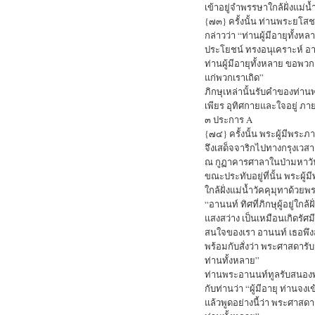
เข้าอยู่จำพรรษาใกล้ฝั่งแม่น้
{๗๓} ครั้งนั้น ท่านพระยโสชะ
กล่าวว่า “ท่านผู้มีอายุทั้ง
ประโยชน์ ทรงอนุเคราะห์ อา
ท่านผู้มีอายุทั้งหลาย ขอพวก
แก่พวกเราเถิด”
ภิกษุเหล่านั้นรับคำของท่า
เพียร อุทิศกายและใจอยู่ ภา
๓ ประการ A
{๗๔} ครั้งนั้น พระผู้มีพระ
จึงเสด็จจาริกไปทางกรุงเวสา
ณ กูฏาคารศาลาในป่ามหาวัน 
ขณะประทับอยู่ที่นั้น พระผู
ใกล้ฝั่งแม่น้ำวัคคุมุทาด้วย
“อานนท์ ทิศที่ภิกษุผู้อยู่ใกล้
แสงสว่าง เป็นเหมือนเกิดรัศม
สนใจของเรา อานนท์ เธอพึงส่งภ
พร้อมกับสั่งว่า พระศาสดาร
ท่านทั้งหลาย”
ท่านพระอานนท์ทูลรับสนองพระด
กับท่านว่า “ผู้มีอายุ ท่านจงเข
แล้วพูดอย่างนี้ว่า พระศาส