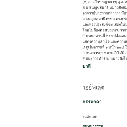
(๓) อาสวักขยญาณ (ขุ.อุ.อ.
B อาเนญชสมาธิ หมายถึงสมาธ
อาจารย์บางพวกกล่าวว่า มีอร
อาเนญชสมาธิ เพราะทรงประส
และทรงประสงค์จะแสดงให้ปร
โดยไม่ต้องทรงเปล่งพระวาจา 
C พุทธอุทานนี้ ทรงเปล่งแสดง
แสดงความสำเร็จ และความเป็น
D ดูเชิงอรรถที่ ๑ หน้า ๒๑๔ ใ
E ชนะการด่า หมายถึงไม่มีวจี
F ชนะการทำร้าย หมายถึงไม่ม
บาลี
รออัพเดต
อรรถกถา
รออัพเดต
สนทนาธรรม