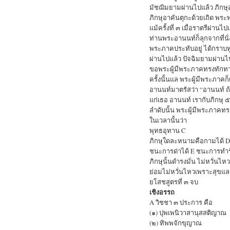
มัชฌิมยามผ่านไปแล้ว ภิกษุ
ภิกษุอาคันตุกะด้วยเถิด พระพุ
แม้ครั้งที่ ๓ เมื่อราตรีผ่านไ
ท่านพระอานนท์ก็ลุกจากที่นั่
พระภาคประทับอยู่ ได้กราบทูล
ผ่านไปแล้ว ปัจฉิมยามผ่านไปแล
ขอพระผู้มีพระภาคทรงทักทาย
ครั้งนั้นแล พระผู้มีพระภาคก
อานนท์มาตรัสว่า “อานนท์ ถ้า
แก่เธอ อานนท์ เรากับภิกษุ ๕
ลำดับนั้น พระผู้มีพระภาคทรง
ในเวลานั้นว่า
พุทธอุทาน C
ภิกษุใดละหนามคือกามได้ D
ชนะการด่าได้ E ชนะการทำร
ภิกษุนั้นดำรงมั่น ไม่หวั่นไห
ย่อมไม่หวั่นไหวเพราะสุขแล
ยโสชสูตรที่ ๓ จบ
เชิงอรรถ
A วิชชา ๓ ประการ คือ
(๑) ปุพเพนิวาสานุสสติญาณ
(๒) ทิพพจักขุญาณ