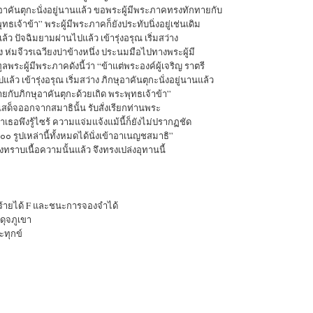
อาคันตุกะนั่งอยู่นานแล้ว ขอพระผู้มีพระภาคทรงทักทายกับ
ทธเจ้าข้า” พระผู้มีพระภาคก็ยังประทับนิ่งอยู่เช่นเดิม
ปแล้ว ปัจฉิมยามผ่านไปแล้ว เข้ารุ่งอรุณ เริ่มสว่าง
ง ห่มจีวรเฉวียงบ่าข้างหนึ่ง ประนมมือไปทางพระผู้มี
พระผู้มีพระภาคดังนี้ว่า “ข้าแต่พระองค์ผู้เจริญ ราตรี
้ว เข้ารุ่งอรุณ เริ่มสว่าง ภิกษุอาคันตุกะนั่งอยู่นานแล้ว
กับภิกษุอาคันตุกะด้วยเถิด พระพุทธเจ้าข้า”
็เสด็จออกจากสมาธินั้น รับสั่งเรียกท่านพระ
เธอพึงรู้ไซร้ ความแจ่มแจ้งแม้นี้ก็ยังไม่ปรากฏชัด
๐๐ รูปเหล่านี้ทั้งหมดได้นั่งเข้าอาเนญชสมาธิ”
ทราบเนื้อความนั้นแล้ว จึงทรงเปล่งอุทานนี้
้ายได้ F และชนะการจองจำได้
วดุจภูเขา
ะทุกข์