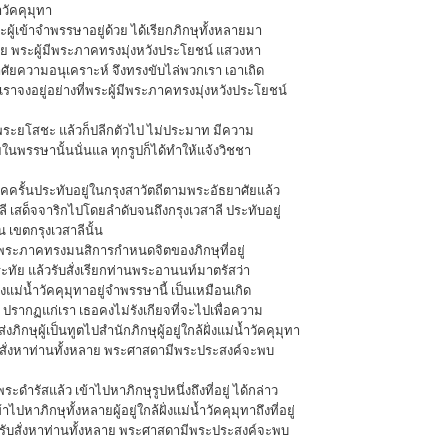
ำวัคคุมุทา
ผู้เข้าจำพรรษาอยู่ด้วย ได้เรียกภิกษุทั้งหลายมา
หลาย พระผู้มีพระภาคทรงมุ่งหวังประโยชน์ แสวงหา
ศัยความอนุเคราะห์ จึงทรงขับไล่พวกเรา เอาเถิด
เราจงอยู่อย่างที่พระผู้มีพระภาคทรงมุ่งหวังประโยชน์
นพระยโสชะ แล้วก็ปลีกตัวไป ไม่ประมาท มีความ
ยในพรรษานั้นนั่นแล ทุกรูปก็ได้ทำให้แจ้งวิชชา
ภาคครั้นประทับอยู่ในกรุงสาวัตถีตามพระอัธยาศัยแล้ว
ลี เสด็จจาริกไปโดยลำดับจนถึงกรุงเวสาลี ประทับอยู่
เขตกรุงเวสาลีนั้น
้มีพระภาคทรงมนสิการกำหนดจิตของภิกษุที่อยู่
พระทัย แล้วรับสั่งเรียกท่านพระอานนท์มาตรัสว่า
ฝั่งแม่น้ำวัคคุมุทาอยู่จำพรรษานี้ เป็นเหมือนเกิด
ี ปรากฏแก่เรา เธอคงไม่รังเกียจที่จะไปเพื่อความ
ิกษุผู้เป็นทูตไปสำนักภิกษุผู้อยู่ใกล้ฝั่งแม่น้ำวัคคุมุทา
ับสั่งหาท่านทั้งหลาย พระศาสดามีพระประสงค์จะพบ
ำรัสแล้ว เข้าไปหาภิกษุรูปหนึ่งถึงที่อยู่ ได้กล่าว
้าไปหาภิกษุทั้งหลายผู้อยู่ใกล้ฝั่งแม่น้ำวัคคุมุทาถึงที่อยู่
ดารับสั่งหาท่านทั้งหลาย พระศาสดามีพระประสงค์จะพบ