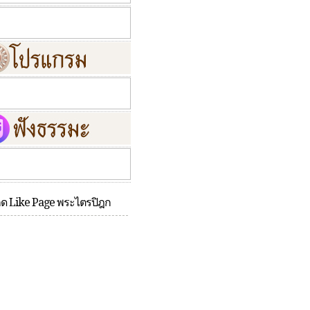
กด Like Page พระไตรปิฎก