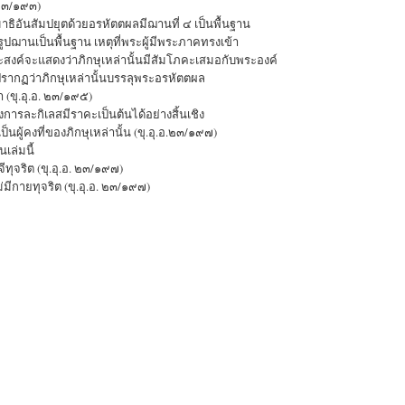
 ๒๓/๑๙๓)
ิอันสัมปยุตด้วยอรหัตตผลมีฌานที่ ๔ เป็นพื้นฐาน
ูปฌานเป็นพื้นฐาน เหตุที่พระผู้มีพระภาคทรงเข้า
งค์จะแสดงว่าภิกษุเหล่านั้นมีสัมโภคะเสมอกับพระองค์
ากฏว่าภิกษุเหล่านั้นบรรลุพระอรหัตตผล
(ขุ.อุ.อ. ๒๓/๑๙๕)
การละกิเลสมีราคะเป็นต้นได้อย่างสิ้นเชิง
ผู้คงที่ของภิกษุเหล่านั้น (ขุ.อุ.อ.๒๓/๑๙๗)
นเล่มนี้
ทุจริต (ขุ.อุ.อ. ๒๓/๑๙๗)
ีกายทุจริต (ขุ.อุ.อ. ๒๓/๑๙๗)