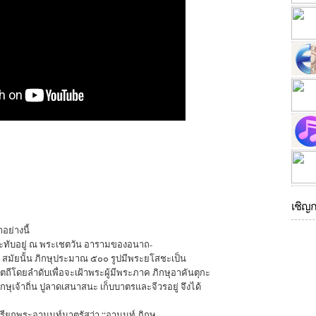
เชิญ
อย่างนี้
ระทับอยู่ ณ พระเชตวัน อารามของอนาถ-
ี สมัยนั้น ภิกษุประมาณ ๕๐๐ รูปมีพระยโสชะเป็น
ัตถีโดยลำดับเพื่อจะเฝ้าพระผู้มีพระภาค ภิกษุอาคันตุกะ
กษุเจ้าถิ่น ปูลาดเสนาสนะ เก็บบาตรและจีวรอยู่ จึงได้
งเรียกพระอานนท์มาตรัสว่า “อานนท์ ภิกษุ