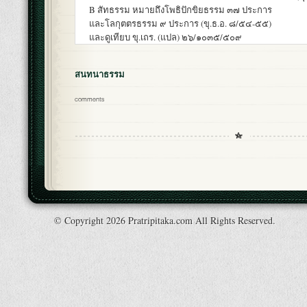
B สัทธรรม หมายถึงโพธิปักขิยธรรม ๓๗ ประการ
และโลกุตตรธรรม ๙ ประการ (ขุ.ธ.อ. ๘/๕๔-๕๕)
และดูเทียบ ขุ.เถร. (แปล) ๒๖/๑๐๓๕/๕๐๙
สนทนาธรรม
comments
© Copyright 2026 Pratripitaka.com All Rights Reserved.