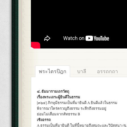
พระไตรปิฎก
บาลี
อรรถกถา
๔. ธัมมารามเถรวัตถุ
เรื่องพระเถระผู้ยินดีในธรรม
[๓๖๔] ภิกษุมีธรรมเป็นที่มายินดี A ยินดีแล้วในธรรม
พิจารณาใคร่ครวญถึงธรรม ระลึกถึงธรรมอยู่
ย่อมไม่เสื่อมจากสัทธรรม B
เชิงอรรถ
A ธรรมเป็นที่มายินดี ในที่นี้หมายถึงสมถะและวิปัสสนา (ขุ