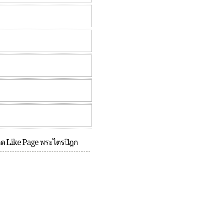
กด Like Page พระไตรปิฎก