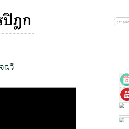
ิจฉวี