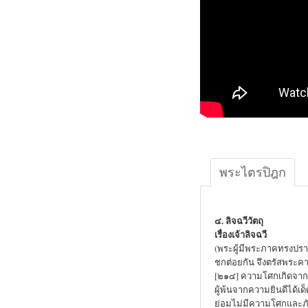
พระไตรปิฎก
๔. ลิจฉวีวัตถุ
เรื่องเจ้าลิจฉวี
(พระผู้มีพระภาคทรงปรารภ
ชกต่อยกัน จึงตรัสพระคาถา
[๒๑๔] ความโศกเกิดจากค
ผู้พ้นจากความยินดีได้เด
ย่อมไม่มีความโศกและภ