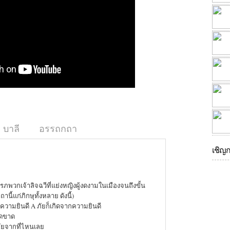
บาลี
อรรถกถา
เชิญ
พวกเจ้าลิจฉวีที่แย่งหญิงผู้งดงามในเมืองจนถึงขั้น
นี้แก่ภิกษุทั้งหลาย ดังนี้)
วามยินดี A ภัยก็เกิดจากความยินดี
็ดขาด
ัยจากที่ไหนเลย