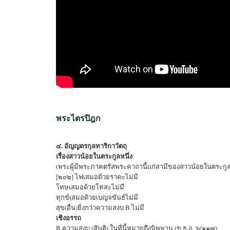
พระไตรปิฎก
๔. อัญญตรกุลทาริกาวัตถุ
เรื่องสาวน้อยในตระกูลหนึ่ง
(พระผู้มีพระภาคตรัสพระคาถานี้แก่สามีของสาวน้อยในตระกูลหนึ
[๒๐๒] ไฟเสมอด้วยราคะไม่มี
โทษเสมอด้วยโทสะไม่มี
ทุกข์เสมอด้วยเบญจขันธ์ไม่มี
สุข(อื่น)ยิ่งกว่าความสงบ B ไม่มี
เชิงอรรถ
B ความสงบ (สันติ) ในที่นี้หมายถึงนิพพาน (ขุ.ธ.อ. ๖/๑๑๗)