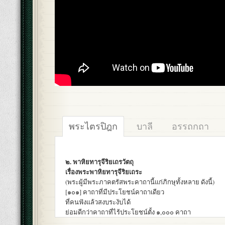
พระไตรปิฎก
บาลี
อรรถกถา
๒. พาหิยทารุจีริยเถรวัตถุ
เรื่องพระพาหิยทารุจีริยเถระ
(พระผู้มีพระภาคตรัสพระคาถานี้แก่ภิกษุทั้งหลาย ดังนี้)
[๑๐๑] คาถาที่มีประโยชน์คาถาเดียว
ที่คนฟังแล้วสงบระงับได้
ย่อมดีกว่าคาถาที่ไร้ประโยชน์ตั้ง ๑,๐๐๐ คาถา