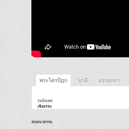
พระไตรปิฎก
บาลี
อรรถกถา
รออัพเดต
เชิงอรรถ
สนทนาธรรม