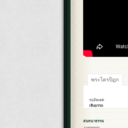
พระไตรปิฎก
รออัพเดต
เชิงอรรถ
สนทนาธรรม
comments