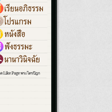
กด Like Page พระไตรปิฎก