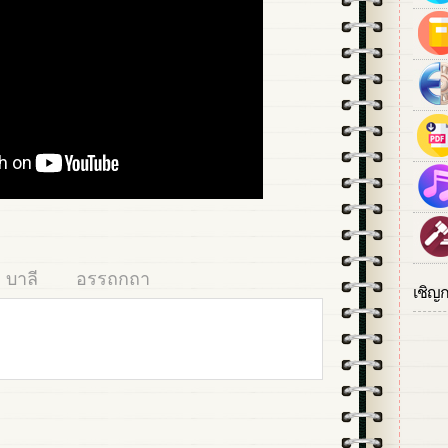
บาลี
อรรถกถา
เชิญ