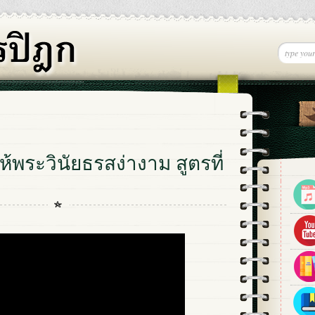
ห้พระวินัยธรสง่างาม สูตรที่