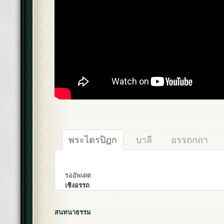
พระไตรปิฎก
บาลี
อรรถกถา
รออัพเดต
เชิงอรรถ
สนทนาธรรม