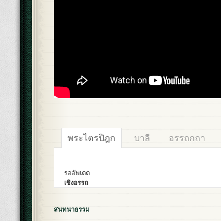
พระไตรปิฎก
บาลี
อรรถกถา
รออัพเดต
เชิงอรรถ
สนทนาธรรม