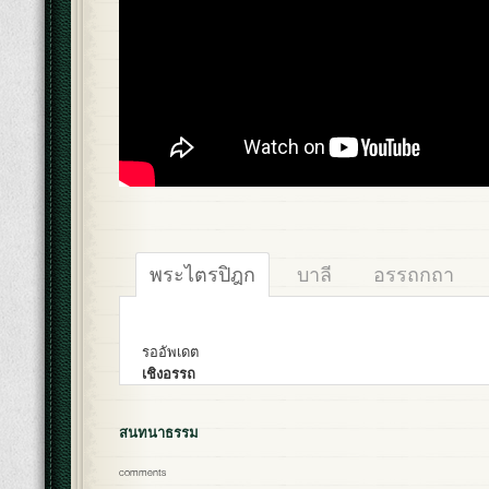
พระไตรปิฎก
บาลี
อรรถกถา
รออัพเดต
เชิงอรรถ
สนทนาธรรม
comments