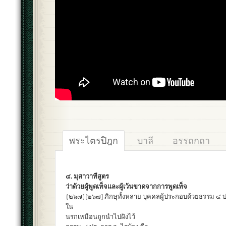
พระไตรปิฎก
บาลี
อรรถกถา
๔. มุสาวาทีสูตร
ว่าด้วยผู้พูดเท็จและผู้เว้นขาดจากการพูดเท็จ
{๒๖๗}[๒๖๗] ภิกษุทั้งหลาย บุคคลผู้ประกอบด้วยธรรม ๔ ป
ใน
นรกเหมือนถูกนำไปฝังไว้