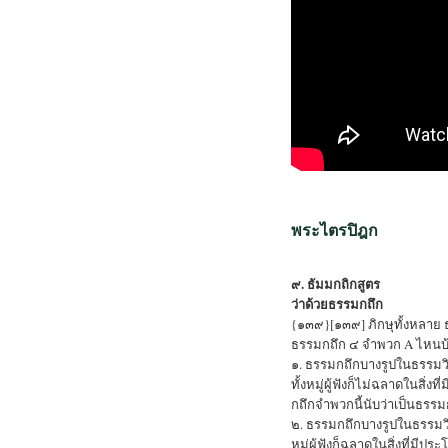
พระไตรปิฎก
๙. ธัมมกถิกสูตร
ว่าด้วยธรรมกถึก
{๑๓๙}[๑๓๙] ภิกษุทั้งหลาย 
ธรรมกถึก ๔ จำพวก A ไหนบ้
๑. ธรรมกถึกบางรูปในธรรมวิ
ทั้งหมู่ผู้ฟังก็ไม่ฉลาดในสิ่
กถึกจำพวกนี้นับว่าเป็นธรรมก
๒. ธรรมกถึกบางรูปในธรรมวิ
หมู่ผู้ฟังก็ฉลาดในสิ่งที่มี