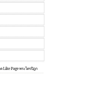
กด Like Page พระไตรปิฎก