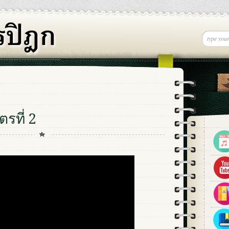
ตรที่ 2