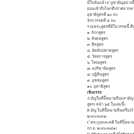
มีใจพ้นแล้ว E บูชายัญอย่างนี
ย่อมเข้าถึงโลกที่ปราศจากคว
อุทายิสูตรที่ ๑๐ จบ
จักกวรรคที่ ๔ จบ
รวมพระสูตรที่มีในวรรคนี้ คื
๑. จักกสูตร
๒. สังคหสูตร
๓. สีหสูตร
๔. อัคคัปปสาทสูตร
๕. วัสสการสูตร
๖. โทณสูตร
๗. อปริหานิยสูตร
๘. ปฏิลีนสูตร
๙. อุชชยสูตร
๑๐. อุทายิสูตร
เชิงอรรถ
A ยัญในที่นี้หมายถึงมหายั
สูตร) หน้า ๖๕ ในเล่มนี้)
B ยัญ ในที่นี้หมายถึงเครื่อ
๒/๔๐/๓๔๑)
C ตระกูลและคติ ในที่นี้หมาย
กฺก.อ. ๒/๔๐/๓๔๑)
D ศรัทธา หมายถึงมีศรัทธาเชื