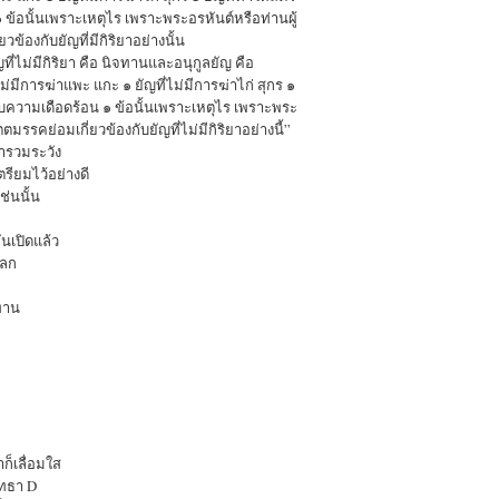
๑ ข้อนั้นเพราะเหตุไร เพราะพระอรหันต์หรือท่านผู้
ข้องกับยัญที่มีกิริยาอย่างนั้น
ี่ไม่มีกิริยา คือ นิจทานและอนุกูลยัญ คือ
ไม่มีการฆ่าแพะ แกะ ๑ ยัญที่ไม่มีการฆ่าไก่ สุกร ๑
ด้รับความเดือดร้อน ๑ ข้อนั้นเพราะเหตุไร เพราะพระ
ตมรรคย่อมเกี่ยวข้องกับยัญที่ไม่มีกิริยาอย่างนี้”
ำรวมระวัง
เตรียมไว้อย่างดี
ช่นนั้น
ันเปิดแล้ว
โลก
ทาน
็เลื่อมใส
ัทธา D