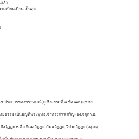
้แล้ว
ามเบียดเบียน เป็นสุข
อ
ญ ๕ ประการของพราหมณ์(ดูเชิงอรรถที่ ๓ ข้อ ๓๙ (อุชชย
งไทยธรรม เป็นยัญที่พระพุทธเจ้าทรงสรรเสริญ (องฺ.จตุกฺก.อ.
ถึงวัฏฏะ ๓ คือ กิเลสวัฏฏะ, กัมมวัฏฏะ, วิปากวัฏฏะ (องฺ.จตุ
่อมั่นต่อพุทธคุณ ธรรมคุณ สังฆคุณ (องฺ.จตุกฺก.อ.