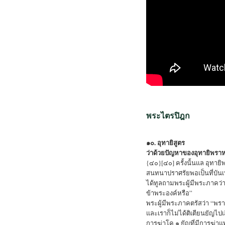
พระไตรปิฎก
๑๐. อุทายิสูตร
ว่าด้วยปัญหาของอุทายิพรา
{๔๐}[๔๐] ครั้งนั้นแล อุทายิ
สนทนาปราศรัยพอเป็นที่บันเทิ
ได้ทูลถามพระผู้มีพระภาคว
ข้าพระองค์หรือ”
พระผู้มีพระภาคตรัสว่า “พรา
และเราก็ไม่ได้ติเตียนยัญไปเสี
การฆ่าโค ๑ ยัญที่มีการฆ่าแพะ