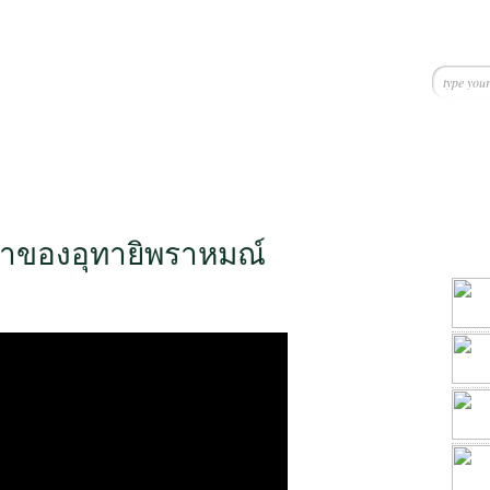
หาของอุทายิพราหมณ์