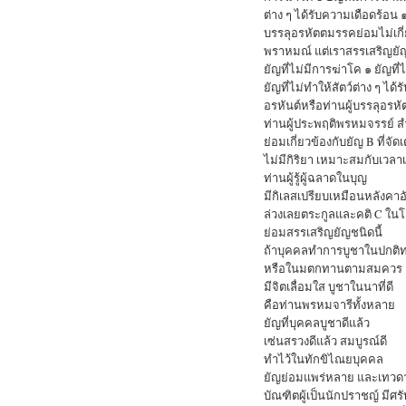
ต่าง ๆ ได้รับความเดือดร้อน 
บรรลุอรหัตตมรรคย่อมไม่เกี่ยว
พราหมณ์ แต่เราสรรเสริญยัญท
ยัญที่ไม่มีการฆ่าโค ๑ ยัญที่
ยัญที่ไม่ทำให้สัตว์ต่าง ๆ ไ
อรหันต์หรือท่านผู้บรรลุอรหัต
ท่านผู้ประพฤติพรหมจรรย์ ส
ย่อมเกี่ยวข้องกับยัญ B ที่จัด
ไม่มีกิริยา เหมาะสมกับเวลาเ
ท่านผู้รู้ผู้ฉลาดในบุญ
มีกิเลสเปรียบเหมือนหลังคาอ
ล่วงเลยตระกูลและคติ C ใน
ย่อมสรรเสริญยัญชนิดนี้
ถ้าบุคคลทำการบูชาในปกติ
หรือในมตกทานตามสมควร
มีจิตเลื่อมใส บูชาในนาที่ดี
คือท่านพรหมจารีทั้งหลาย
ยัญที่บุคคลบูชาดีแล้ว
เซ่นสรวงดีแล้ว สมบูรณ์ดี
ทำไว้ในทักขิไณยบุคคล
ยัญย่อมแพร่หลาย และเทวดาก
บัณฑิตผู้เป็นนักปราชญ์ มีศร