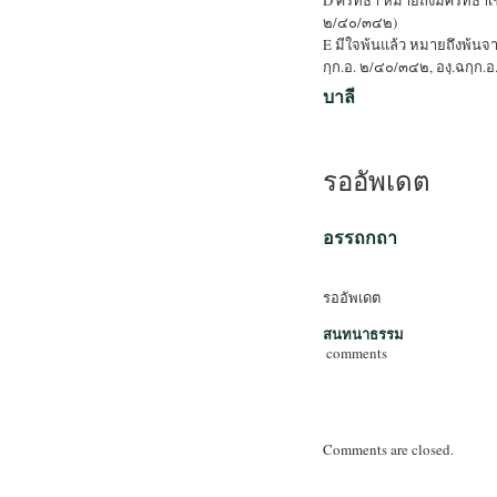
๒/๔๐/๓๔๒)
E มีใจพ้นแล้ว หมายถึงพ้นจา
กฺก.อ. ๒/๔๐/๓๔๒, องฺ.ฉกฺก.
บาลี
รออัพเดต
อรรถกถา
รออัพเดต
สนทนาธรรม
comments
Comments are closed.