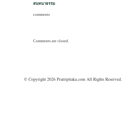
สนทนาธรรม
comments
Comments are closed.
© Copyright 2026 Pratripitaka.com All Rights Reserved.