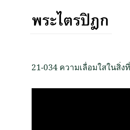
21-034 ความเลื่อมใสในสิ่งที่