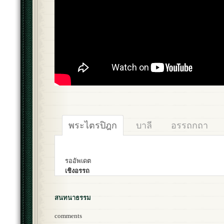
พระไตรปิฎก
บาลี
อรรถกถา
รออัพเดต
เชิงอรรถ
สนทนาธรรม
comments