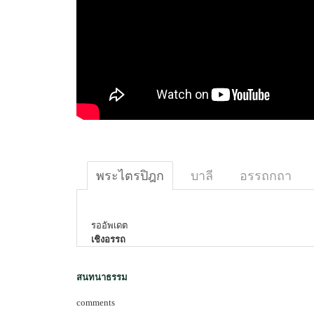
พระไตรปิฎก
บาลี
อรรถกถา
รออัพเดต
เชิงอรรถ
สนทนาธรรม
comments