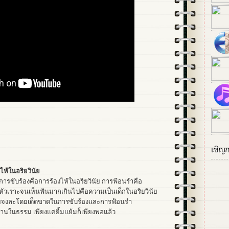
เชิญ
ไห้ในอริยวินัย
การขับร้องคือการร้องไห้ในอริยวินัย การฟ้อนรำคือ
รหัวเราะจนเห็นฟันมากเกินไปคือความเป็นเด็กในอริยวินัย
ลายจงละโดยเด็ดขาดในการขับร้องและการฟ้อนรำ
บานในธรรม เพียงแค่ยิ้มแย้มก็เพียงพอแล้ว