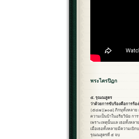
พระไตรปิฎก
๕. รุณณสูตร
ว่าด้วยการขับร้องคือการร้อง
{๕๔๗}[๑๐๘] ภิกษุทั้งหลาย 
ความเป็นบ้าในอริยวินัย กา
เพราะเหตุนั้นแล เธอทั้งห
เมื่อเธอทั้งหลายมีความเบิก
รุณณสูตรที่ ๕ จบ