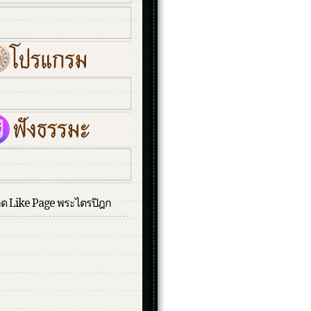
กด Like Page พระไตรปิฎก