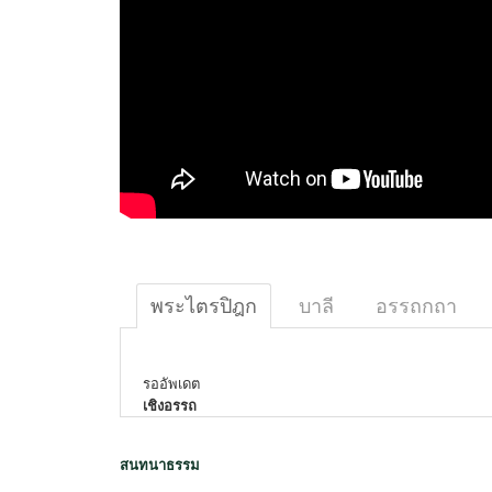
พระไตรปิฎก
บาลี
อรรถกถา
รออัพเดต
เชิงอรรถ
สนทนาธรรม