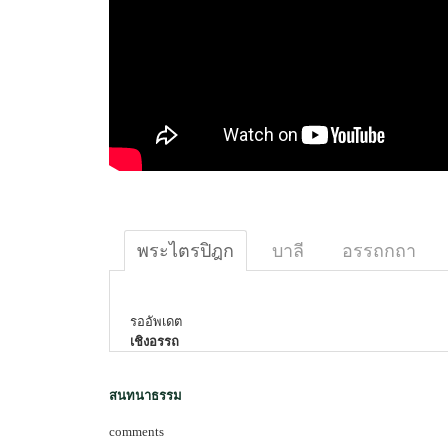
พระไตรปิฎก
บาลี
อรรถกถา
รออัพเดต
เชิงอรรถ
สนทนาธรรม
comments