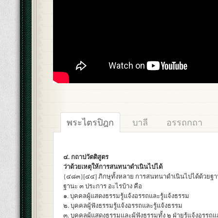
พระไตรปิฎก
บาลี
อรรถกถา
๔. กถาปวัตติสูตร
ว่าด้วยเหตุให้การสนทนาดำเนินไปได้
{๔๘๓}[๔๔] ภิกษุทั้งหลาย การสนทนาดำเนินไปได้ด้วยฐ
ฐานะ ๓ ประการ อะไรบ้าง คือ
๑. บุคคลผู้แสดงธรรมรู้แจ้งอรรถและรู้แจ้งธรรม
๒. บุคคลผู้ฟังธรรมรู้แจ้งอรรถและรู้แจ้งธรรม
๓. บุคคลผู้แสดงธรรมและผู้ฟังธรรมทั้ง ๒ ฝ่ายรู้แจ้งอรรถแ