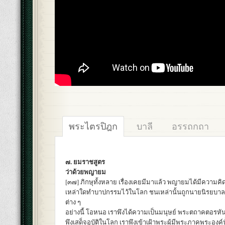
พระไตรปิฎก
บาลี
อรรถกถา
๗. ยมราชสูตร
ว่าด้วยพญายม
[๓๗] ภิกษุทั้งหลาย เรื่องเคยมีมาแล้ว พญายมได้มีความคิดด
เหล่าใดทำบาปกรรมไว้ในโลก ชนเหล่านั้นถูกนายนิรยบาล
ต่าง ๆ
อย่างนี้ โอหนอ เราพึงได้ความเป็นมนุษย์ พระตถาคตอรหั
พึงเสด็จอุบัติในโลก เราพึงเข้าเฝ้าพระผู้มีพระภาคพระองค์