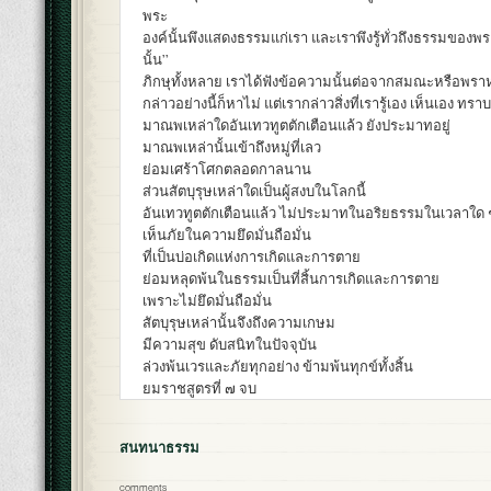
พระ
องค์นั้นพึงแสดงธรรมแก่เรา และเราพึงรู้ทั่วถึงธรรมของพ
นั้น”
ภิกษุทั้งหลาย เราได้ฟังข้อความนั้นต่อจากสมณะหรือพราห
กล่าวอย่างนี้ก็หาไม่ แต่เรากล่าวสิ่งที่เรารู้เอง เห็นเอง ทราบ
มาณพเหล่าใดอันเทวทูตตักเตือนแล้ว ยังประมาทอยู่
มาณพเหล่านั้นเข้าถึงหมู่ที่เลว
ย่อมเศร้าโศกตลอดกาลนาน
ส่วนสัตบุรุษเหล่าใดเป็นผู้สงบในโลกนี้
อันเทวทูตตักเตือนแล้ว ไม่ประมาทในอริยธรรมในเวลาใด 
เห็นภัยในความยึดมั่นถือมั่น
ที่เป็นบ่อเกิดแห่งการเกิดและการตาย
ย่อมหลุดพ้นในธรรมเป็นที่สิ้นการเกิดและการตาย
เพราะไม่ยึดมั่นถือมั่น
สัตบุรุษเหล่านั้นจึงถึงความเกษม
มีความสุข ดับสนิทในปัจจุบัน
ล่วงพ้นเวรและภัยทุกอย่าง ข้ามพ้นทุกข์ทั้งสิ้น
ยมราชสูตรที่ ๗ จบ
สนทนาธรรม
comments