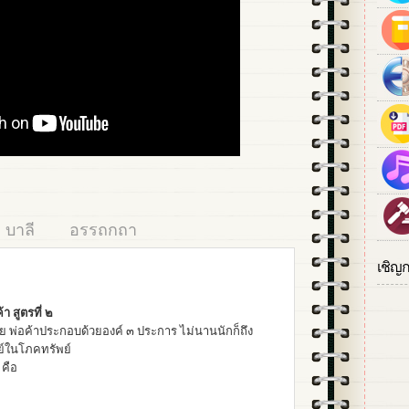
บาลี
อรรถกถา
เชิญ
า สูตรที่ ๒
ย พ่อค้าประกอบด้วยองค์ ๓ ประการ ไม่นานนักก็ถึง
ลย์ในโภคทรัพย์
 คือ