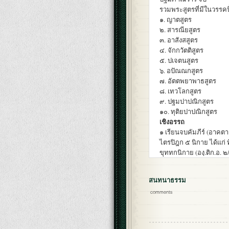
รวมพระสูตรที่มีในวรรคนี
๑. ญาตสูตร
๒. สารณียสูตร
๓. อาสังสสูตร
๔. จักกวัตติสูตร
๕. ปเจตนสูตร
๖. อปัณณกสูตร
๗. อัตตพยาพาธสูตร
๘. เทวโลกสูตร
๙. ปฐมปาปณิกสูตร
๑๐. ทุติยปาปณิกสูตร
เชิงอรรถ
๑ เรียนจบคัมภีร์ (อาคต
ไตรปิฎก ๕ นิกาย ได้แก่ 
ขุททกนิกาย (องฺ.ติก.อ. 
สนทนาธรรม
comments