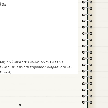
้ คือ
าคม) ในที่นี้หมายถึงเรียนจบพระพุทธพจน์ คือ พระ
ทีฆนิกาย มัชฌิมนิกาย สังยุตตนิกาย อังคุตตรนิกาย และ
๒/๒๐/๙๘)