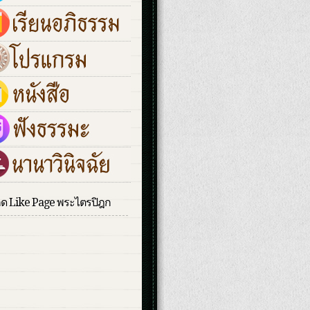
กด Like Page พระไตรปิฎก