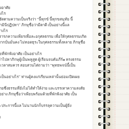
ิงอาศัย
างไร
ชัดตามความเป็นจริงว่า “นี้ทุกข์ นี้ทุกขสมุทัย นี้
มินีปฏิปทา” ภิกษุชื่อว่ามีตาดี เป็นอย่างนี้แล
ย่างไร
ปรารภความเพียรเพื่อละอกุศลธรรม เพื่อให้กุศลธรรมเกิด
ากบั่นมั่นคง ไม่ทอดธุระในกุศลธรรมทั้งหลาย ภิกษุชื่อ
ยที่พักพิงอาศัย เป็นอย่างไร
ข้าไปหาภิกษุผู้เป็นพหูสูต ผู้เรียนจบคัมภีร์๑ ทรงธรรม
มเวลาสมควร สอบสวนไต่ถามว่า “พุทธพจน์นี้เป็น
เป็นอย่างไร” ท่านผู้คงแก่เรียนเหล่านั้นย่อมเปิดเผย
้ง่ายซึ่งธรรมที่ยังไม่ได้ทำให้ง่าย และบรรเทาความสงสัย
าง ภิกษุชื่อว่าเพียบพร้อมด้วยที่พักพิงอาศัย เป็น
ระการนี้แล ไม่นานนักก็บรรลุความเป็นผู้ยิ่ง
บ