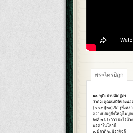
พระไตรปิฎก
๑๐. ทุติยปาปณิกสูตร
ว่าด้วยคุณสมบัติของพ่อค้
{๔๕๙}[๒๐] ภิกษุทั้งหลา
ความเป็นผู้ยิ่งใหญ่ไพบู
องค์ ๓ ประการ อะไรบ้าง
พ่อค้าในโลกนี้
๑. มีตาดี ๒. มีธุรกิจดี