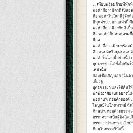
๓. เพียบพร้อมด้วยที่พักพ
พ่อค้าชื่อว่ามีตาดี เป็นอ
คือ พ่อค้าในโลกนี้รู้จักสิ
มีมูลค่าประมาณเท่านี้ มีก
พ่อค้าชื่อว่ามีธุรกิจดี เป
คือ พ่อค้าเป็นคนฉลาดซื้อ
นี้แล
พ่อค้าชื่อว่าเพียบพร้อมด้
คือ คหบดีหรือบุตรคหบดีผู
พ่อค้าในโลกนี้อย่างนี้ว่า 
บุตรภรรยาได้ทั้งใช้คื
เหล่านั้น
ย่อมเชื้อเชิญพ่อค้านั้น
เลี้ยงดู
บุตรภรรยา และใช้คืนให้
พักพิงอาศัย เป็นอย่างนี้แ
พ่อค้าประกอบด้วยองค์ ๓ 
ไพบูลย์ในโภคทรัพย์ ฉัน
ภิกษุประกอบด้วยธรรม ๓ 
บรรลุความเป็นผู้ยิ่งใหญ
ธรรม ๓ ประการ อะไรบ้า
ภิกษุในธรรมวินัยนี้