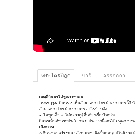
พระไตรปิฎก
บาลี
อรรถกถา
เหตุที่กินนรไม่พูดภาษาคน
{๓๐๕}[๖๑] กินนร A เห็นอำนาจประโยชน์ ๒ ประการนี้จึ
อำนาจประโยชน์ ๒ ประการ อะไรบ้าง คือ
๑. ไม่พูดเท็จ ๒. ไม่กล่าวตู่ผู้อื่นด้วยเรื่องไม่จริง
กินนรเห็นอำนาจประโยชน์ ๒ ประการนี้แลจึงไม่พูดภาษา
เชิงอรรถ
A กินนร แปลว่า “คนอะไร” หมายถึงเป็นอมนุษย์ในนิยาย มี 