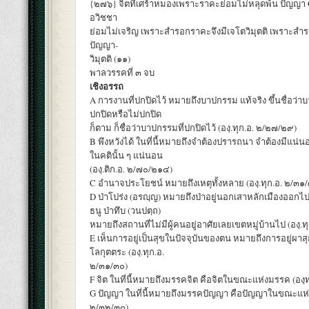
{๒๗๖} จิตที่เศร้าหมองเพราะราคะย่อมไม่หลุดพ้น ปัญญา 
อวิชชา
ย่อมไม่เจริญ เพราะสำรอกราคะจึงมีเจโตวิมุตติ เพราะสำร
ปัญญา-
วิมุตติ (๑๑)
พาลวรรคที่ ๓ จบ
เชิงอรรถ
A การงานที่ปกปิดไว้ หมายถึงบาปกรรม แท้จริง ขึ้นชื่อว่
ปกปิดหรือไม่ปกปิด
ก็ตาม ก็ชื่อว่าบาปกรรมที่ปกปิดไว้ (องฺ.ทุก.อ. ๒/๒๗/๒๙)
B พึงหวังได้ ในที่นี้หมายถึงจำต้องปรารถนา จำต้องมีแน่นอ
ในคตินั้น ๆ แน่นอน
(องฺ.ติก.อ. ๒/๗๐/๒๑๔)
C อำนาจประโยชน์ หมายถึงเหตุทั้งหลาย (องฺ.ทุก.อ. ๒/๓๑
D ป่าโปร่ง (อรญฺญ) หมายถึงป่าอยู่นอกเสาหลักเมืองออกไป
ธนู ป่าทึบ (วนปตฺถ)
หมายถึงสถานที่ไม่มีผู้คนอยู่อาศัยเลยเขตหมู่บ้านไป (องฺ.ท
E เห็นการอยู่เป็นสุขในปัจจุบันของตน หมายถึงการอยู่ผาส
โลกุตตระ (องฺ.ทุก.อ.
๒/๓๑/๓๐)
F จิต ในที่นี้หมายถึงมรรคจิต คือจิตในขณะแห่งมรรค (องฺ
G ปัญญา ในที่นี้หมายถึงมรรคปัญญา คือปัญญาในขณะแห่งม
๒/๓๒/๓๐)