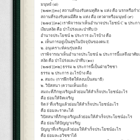
มนุษย์ (๘)
{๒๗๓}[๓๐] สถานที่รองรับคนทุศีล ๒ แห่ง คือ นรกหรือกำเน
สถานที่รองรับคนมีศีล ๒ แห่ง คือ เทวดาหรือมนุษย์ (๙)
{๒๗๔}[๓๑] เราพิจารณาเห็นอำนาจประโยชน์ C ๒ ประกา
เงียบสงัด คือ ป่าโปร่งและป่าทึบ D
อำนาจประโยชน์ ๒ ประการ อะไรบ้าง คือ
๑. เห็นการอยู่เป็นสุขในปัจจุบันของตน E
๒. อนุเคราะห์คนรุ่นหลัง
เราพิจารณาเห็นอำนาจประโยชน์ ๒ ประการนี้แลจึงอาศัย
สงัด คือ ป่าโปร่งและป่าทึบ (๑๐)
{๒๗๕}[๓๒] ธรรม ๒ ประการนี้เป็นฝ่ายวิชชา
ธรรม ๒ ประการ อะไรบ้าง คือ
๑. สมถะ (การฝึกจิตให้สงบเป็นสมาธิ)
๒. วิปัสสนา (ความเห็นแจ้ง)
สมถะที่ภิกษุเจริญแล้วย่อมให้สำเร็จประโยชน์อะไร
คือ ย่อมให้จิตเจริญ
จิต F ที่เจริญแล้วย่อมให้สำเร็จประโยชน์อะไร
คือ ย่อมละราคะได้
วิปัสสนาที่ภิกษุเจริญแล้วย่อมให้สำเร็จประโยชน์อะไร
คือ ย่อมให้ปัญญาเจริญ
ปัญญาที่เจริญแล้วย่อมให้สำเร็จประโยชน์อะไร
คือ ย่อมละอวิชชาได้