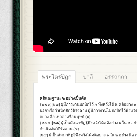
พระไตรปิฎก
บาลี
อรรถกถา
คติและฐานะ ๒ อย่างเป็นต้น
{๒๗๑}[๒๗] ผู้มีการงานปกปิดไว้ A พึงหวังได้ B คติอย่าง ๑ 
นรกหรือกำเนิดสัตว์ดิรัจฉาน ผู้มีการงานไม่ปกปิดไว้พึงหวัง
อย่าง คือ เทวดาหรือมนุษย์ (๖)
{๒๗๒}[๒๘] ผู้เป็นมิจฉาทิฏฐิพึงหวังได้คติอย่าง ๑ ใน ๒ อย
กำเนิดสัตว์ดิรัจฉาน (๗)
[๒๙] ผู้เป็นสัมมาทิฏฐิพึงหวังได้คติอย่าง ๑ ใน ๒ อย่าง คือ