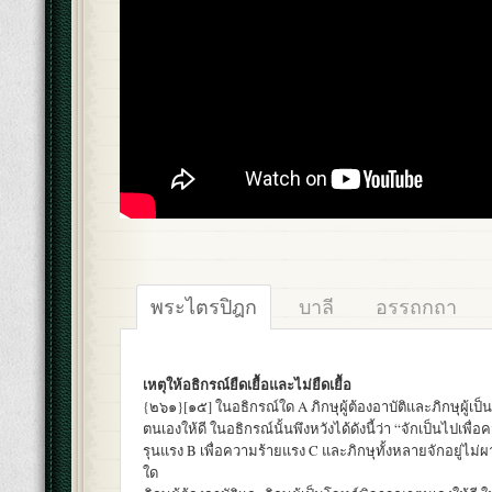
พระไตรปิฎก
บาลี
อรรถกถา
เหตุให้อธิกรณ์ยืดเยื้อและไม่ยืดเยื้อ
{๒๖๑}[๑๕] ในอธิกรณ์ใด A ภิกษุผู้ต้องอาบัติและภิกษุผู้เป
ตนเองให้ดี ในอธิกรณ์นั้นพึงหวังได้ดังนี้ว่า “จักเป็นไปเพื่อ
รุนแรง B เพื่อความร้ายแรง C และภิกษุทั้งหลายจักอยู่ไม่
ใด