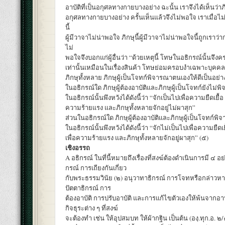
อาบัติที่เป็นอกุศลทางกายบางอย่าง ฉะนั้น เราจึงได้เห็นว่าภิกษ
อกุศลทางกายบางอย่าง ครั้นเห็นแล้วจึงไม่พอใจ เราเมื่อไม่
นี้
ผู้มีวาจาไม่น่าพอใจ ภิกษุนี้ผู้มีวาจาไม่น่าพอใจนี้ถูกเราว่า
ไม่
พอใจจึงบอกแก่ผู้อื่นว่า “ด้วยเหตุนี้ โทษในอธิกรณ์นั้นจึ
เท่านั้นเหมือนในเรื่องสินค้า โทษย่อมครอบงำเฉพาะบุคคลผ
ภิกษุทั้งหลาย ภิกษุผู้เป็นโจทก์พิจารณาตนเองให้ดีเป็นอย่า
ในอธิกรณ์ใด ภิกษุผู้ต้องอาบัติและภิกษุผู้เป็นโจทก์ยังไม่
ในอธิกรณ์นั้นพึงหวังได้ดังนี้ว่า “จักเป็นไปเพื่อความยืดเยื้อ
ความร้ายแรง และภิกษุทั้งหลายจักอยู่ไม่ผาสุก”
ส่วนในอธิกรณ์ใด ภิกษุผู้ต้องอาบัติและภิกษุผู้เป็นโจทก์พ
ในอธิกรณ์นั้นพึงหวังได้ดังนี้ว่า “จักไม่เป็นไปเพื่อความยืดเ
เพื่อความร้ายแรง และภิกษุทั้งหลายจักอยู่ผาสุก” (๕)
เชิงอรรถ
A อธิกรณ์ ในที่นี้หมายถึงเรื่องที่สงฆ์ต้องดำเนินการมี ๔ อย่
กรณ์ การเถียงกันเกี่ยว
กับพระธรรมวินัย (๒) อนุวาทาธิกรณ์ การโจทหรือกล่าวหาก
ปัตตาธิกรณ์ การ
ต้องอาบัติ การปรับอาบัติ และการแก้ไขตัวเองให้พ้นจากอาบั
กิจธุระต่าง ๆ ที่สงฆ์
จะต้องทำ เช่น ให้อุปสมบท ให้ผ้ากฐิน เป็นต้น (องฺ.ทุก.อ. 