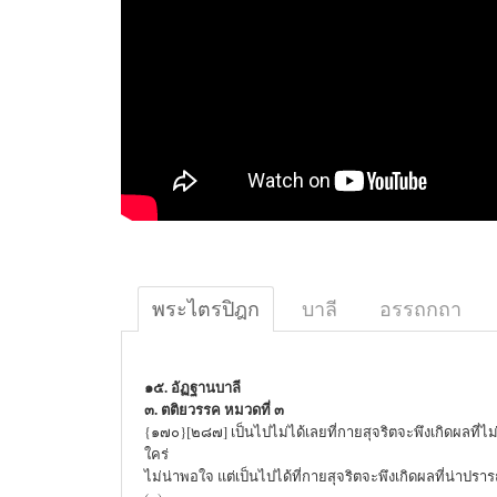
พระไตรปิฎก
บาลี
อรรถกถา
๑๕. อัฏฐานบาลี
๓. ตติยวรรค หมวดที่ ๓
{๑๗๐}[๒๘๗] เป็นไปไม่ได้เลยที่กายสุจริตจะพึงเกิดผลที่ไม
ใคร่
ไม่น่าพอใจ แต่เป็นไปได้ที่กายสุจริตจะพึงเกิดผลที่น่าปรา