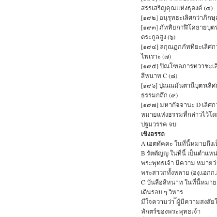
สรรเสริญคุณแห่งธุดงค์ (๔)
[๑๙๒] อนุรุทธะเลิศกว่าภิกษุ
[๑๙๓] ภัททิยกาฬิโคธายบุตรเ
ตระกูลสูง (๖)
[๑๙๔] ลกุณฏกภัททิยะเลิศกว่
ไพเราะ (๗)
[๑๙๕] ปิณโฑลภารทวาชะเลิศก
สีหนาท C (๘)
[๑๙๖] ปุณณมันตานีบุตรเลิศก
ธรรมกถึก (๙)
[๑๙๗] มหากัจจานะ D เลิศกว
หมายแห่งธรรมที่กล่าวไว้โด
ปฐมวรรค จบ
เชิงอรรถ
A เอตทัคคะ ในที่นี้หมายถึงเป
B รัตตัญญู ในที่นี้ เป็นตำ
พระพุทธเจ้า มีความ หมายว่
พระสาวกทั้งหลาย (องฺ.เอกก
C บันลือสีหนาท ในที่นี้หม
เดินรอบ ๆ วิหาร
มีใจความว่า ๊ผู้มีความสงส
พักตร์ของพระพุทธเจ้า