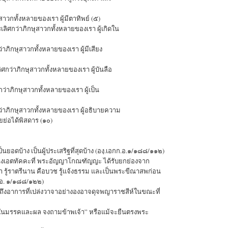
สาวกทั้งหลายของเรา ผู้มีตาทิพย์ (๕)
ลิศกว่าภิกษุสาวกทั้งหลายของเรา ผู้เกิดใน
าภิกษุสาวกทั้งหลายของเรา ผู้มีเสียง
ว่าภิกษุสาวกทั้งหลายของเรา ผู้บันลือ
ว่าภิกษุสาวกทั้งหลายของเรา ผู้เป็น
่าภิกษุสาวกทั้งหลายของเรา ผู้อธิบายความ
ยย่อได้พิสดาร (๑๐)
็นยอดบ้าง เป็นผู้ประเสริฐที่สุดบ้าง (องฺ.เอกก.อ.๑/๑๘๘/๑๑๒)
แหน่งเอตทัคคะที่ พระอัญญาโกณฑัญญะ ได้รับยกย่องจาก
า รู้ราตรีนาน คือบวช รู้แจ้งธรรม และเป็นพระขีณาสพก่อน
.อ. ๑/๑๘๘/๑๒๒)
ายถึงอาการที่เปล่งวาจาอย่างองอาจดุจพญาราชสีห์ในขณะที่
ัยในมรรคและผล จงถามข้าพเจ้า” หรือแม้จะยืนตรงพระ