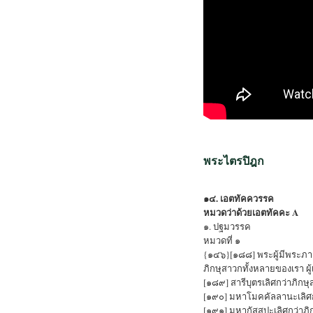
พระไตรปิฎก
๑๔. เอตทัคควรรค
หมวดว่าด้วยเอตทัคคะ A
๑. ปฐมวรรค
หมวดที่ ๑
{๑๔๖}[๑๘๘] พระผู้มีพระภาค
ภิกษุสาวกทั้งหลายของเรา ผู้เ
[๑๘๙] สารีบุตรเลิศกว่าภิกษ
[๑๙๐] มหาโมคคัลลานะเลิศกว่
[๑๙๑] มหากัสสปะเลิศกว่าภิก