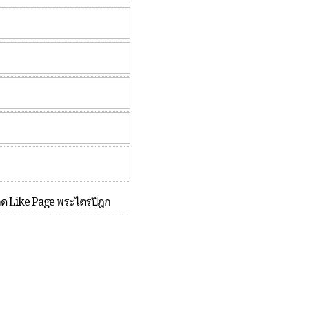
กด Like Page พระไตรปิฎก