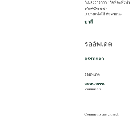
ก็เปล่งวาจาว่า “กิจที่จะพึง
๑/๑๙๕/๑๗๗)
D บางแห่งใช้ กัจจายนะ
บาลี
รออัพเดต
อรรถกถา
รออัพเดต
สนทนาธรรม
comments
Comments are closed.