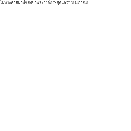
ทำในพระศาสนานี้ของข้าพระองค์ถึงที่สุดแล้ว” (องฺ.เอกก.อ.