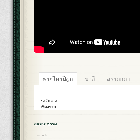
พระไตรปิฎก
บาลี
อรรถกถา
รออัพเดต
เชิงอรรถ
สนทนาธรรม
comments