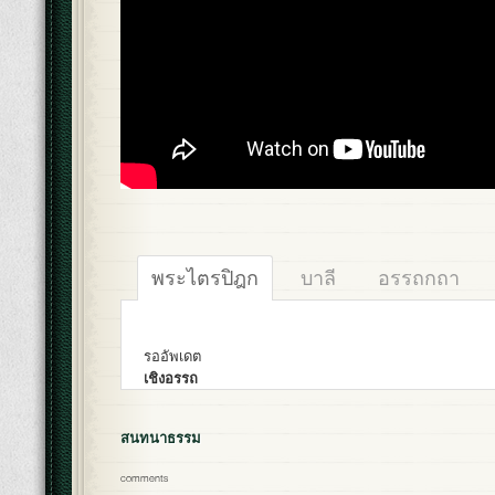
พระไตรปิฎก
บาลี
อรรถกถา
รออัพเดต
เชิงอรรถ
สนทนาธรรม
comments