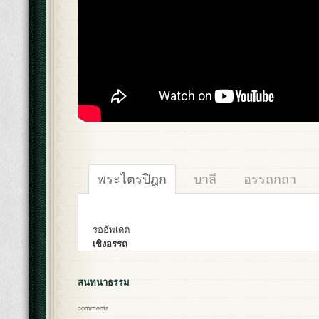
พระไตรปิฎก
บาลี
อรรถกถา
รออัพเดต
เชิงอรรถ
สนทนาธรรม
comments