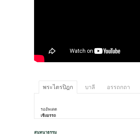
พระไตรปิฎก
บาลี
อรรถกถา
รออัพเดต
เชิงอรรถ
สนทนาธรรม