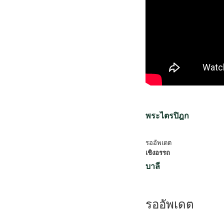
พระไตรปิฎก
รออัพเดต
เชิงอรรถ
บาลี
รออัพเดต