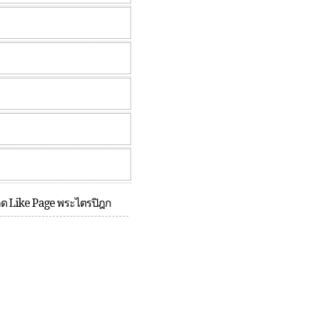
กด Like Page พระไตรปิฎก