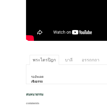
พระไตรปิฎก
บาลี
อรรถกถา
รออัพเดต
เชิงอรรถ
สนทนาธรรม
comments