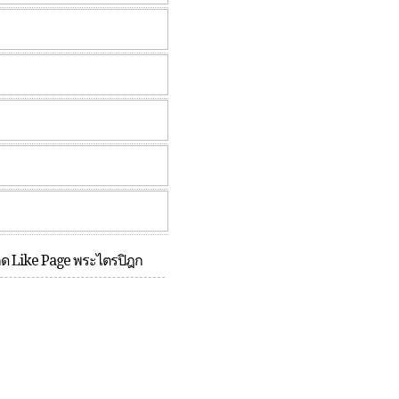
กด Like Page พระไตรปิฎก