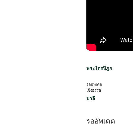
พระไตรปิฎก
รออัพเดต
เชิงอรรถ
บาลี
รออัพเดต