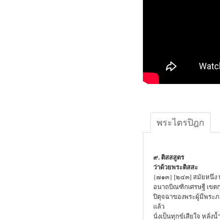
พระไตรปิฎก
๙. ติสสสูตร
ว่าด้วยพระติสสะ
{๗๑๓} [๒๔๓] สมัยหนึ่ง
อนาถบิณฑิกเศรษฐี เขตกรุ
ปิตุจฉาของพระผู้มีพระภ
แล้ว
นั่งเป็นทุกข์เสียใจ หลั่ง