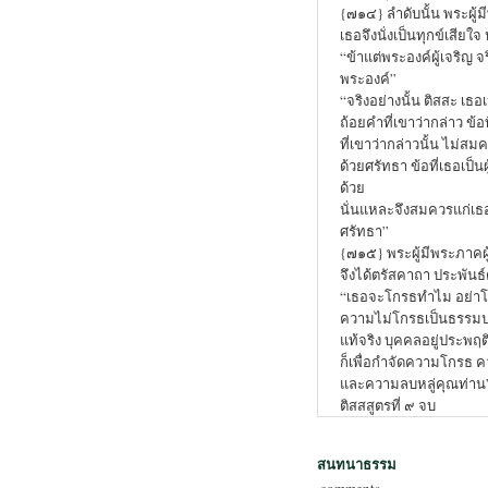
{๗๑๔} ลำดับนั้น พระผู้
เธอจึงนั่งเป็นทุกข์เสียใจ 
“ข้าแต่พระองค์ผู้เจริญ จ
พระองค์”
“จริงอย่างนั้น ติสสะ เธอ
ถ้อยคำที่เขาว่ากล่าว ข้อ
ที่เขาว่ากล่าวนั้น ไม่ส
ด้วยศรัทธา ข้อที่เธอเป็
ด้วย
นั่นแหละจึงสมควรแก่เธอ
ศรัทธา”
{๗๑๕} พระผู้มีพระภาคผู
จึงได้ตรัสคาถา ประพันธ์
“เธอจะโกรธทำไม อย่าโ
ความไม่โกรธเป็นธรรมป
แท้จริง บุคคลอยู่ประพฤ
ก็เพื่อกำจัดความโกรธ ค
และความลบหลู่คุณท่าน
ติสสสูตรที่ ๙ จบ
สนทนาธรรม
comments