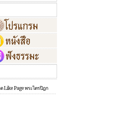
กด Like Page พระไตรปิฎก