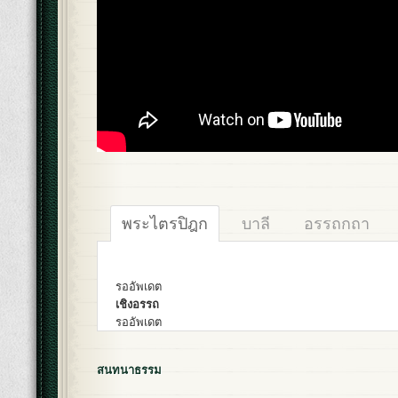
พระไตรปิฎก
บาลี
อรรถกถา
รออัพเดต
เชิงอรรถ
รออัพเดต
สนทนาธรรม