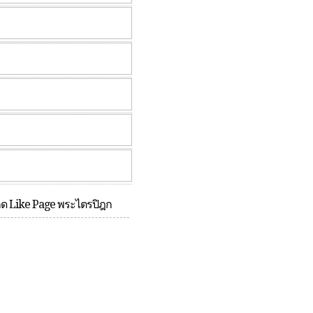
กด Like Page พระไตรปิฎก