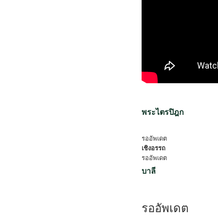
พระไตรปิฎก
รออัพเดต
เชิงอรรถ
รออัพเดต
บาลี
รออัพเดต