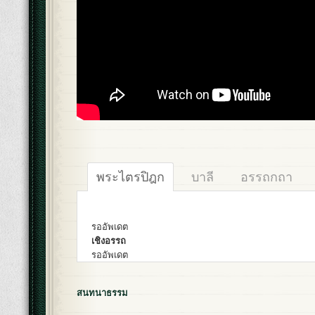
พระไตรปิฎก
บาลี
อรรถกถา
รออัพเดต
เชิงอรรถ
รออัพเดต
สนทนาธรรม