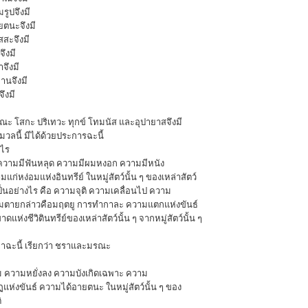
รูปจึงมี
ยตนะจึงมี
สสะจึงมี
ึงมี
จึงมี
านจึงมี
ึงมี
ณะ โสกะ ปริเทวะ ทุกข์ โทมนัส และอุปายาสจึงมี
มวลนี้ มีได้ด้วยประการฉะนี้
งไร
 ความมีฟันหลุด ความมีผมหงอก ความมีหนัง
มแก่หง่อมแห่งอินทรีย์ ในหมู่สัตว์นั้น ๆ ของเหล่าสัตว์
 เป็นอย่างไร คือ ความจุติ ความเคลื่อนไป ความ
ตายกล่าวคือมฤตยู การทำกาละ ความแตกแห่งขันธ์
ห่งชีวิตินทรีย์ของเหล่าสัตว์นั้น ๆ จากหมู่สัตว์นั้น ๆ
ะนี้ เรียกว่า ชราและมรณะ
ม ความหยั่งลง ความบังเกิดเฉพาะ ความ
แห่งขันธ์ ความได้อายตนะ ในหมู่สัตว์นั้น ๆ ของ
ิ