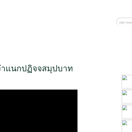
จำแนกปฏิจจสมุปบาท