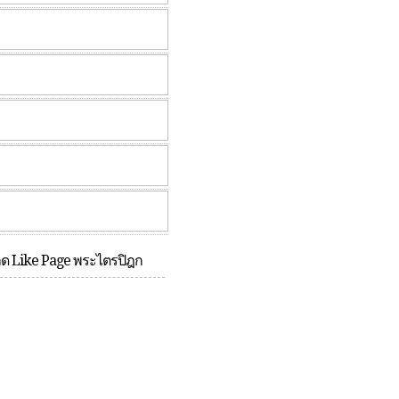
กด Like Page พระไตรปิฎก