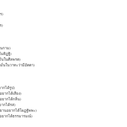
ร)
ร)
ในกาม)
นทิฏฐิ)
ั่นในศีลพรต)
มั่นในวาทะว่ามีอัตตา)
ากได้รูป)
ยากได้เสียง)
ยากได้กลิ่น)
ากได้รส)
ยานอยากได้โผฏฐัพพะ)
อยากได้ธรรมารมณ์)