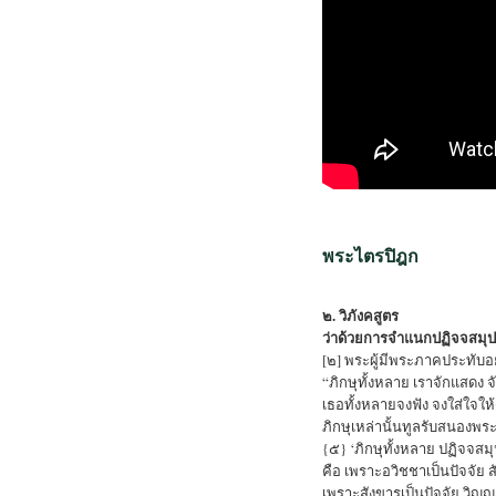
พระไตรปิฎก
๒. วิภังคสูตร
ว่าด้วยการจำแนกปฏิจจสมุ
[๒] พระผู้มีพระภาคประทับอย
“ภิกษุทั้งหลาย เราจักแสดง
เธอทั้งหลายจงฟัง จงใส่ใจให้
ภิกษุเหล่านั้นทูลรับสนองพระด
{๕} ‘ภิกษุทั้งหลาย ปฏิจจสม
คือ เพราะอวิชชาเป็นปัจจัย ส
เพราะสังขารเป็นปัจจัย วิญญ