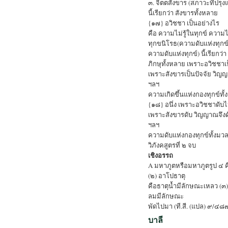
๓. จิตตสังขาร (สภาวะที่ปรุง
นี้เรียกว่า สังขารทั้งหลาย
{๑๗} อวิชชา เป็นอย่างไร
คือ ความไม่รู้ในทุกข์ ความไม
ทุกขนิโรธ(ความดับแห่งทุกข์)
ความดับแห่งทุกข์) นี้เรียกว่
ภิกษุทั้งหลาย เพราะอวิชชาเป
เพราะสังขารเป็นปัจจัย วิญญ
ฯลฯ
ความเกิดขึ้นแห่งกองทุกข์ทั้ง
{๑๘} อนึ่ง เพราะอวิชชาดับไ
เพราะสังขารดับ วิญญาณจึงด
ฯลฯ
ความดับแห่งกองทุกข์ทั้งมวลน
วิภังคสูตรที่ ๒ จบ
เชิงอรรถ
A มหาภูตหรือมหาภูตรูป ๔ คือ
(๒) อาโปธาตุ
คือธาตุน้ำมีลักษณะเหลว (๓)
ลมมีลักษณะ
พัดไปมา (ที.สี. (แปล) ๙/๔๘
บาลี