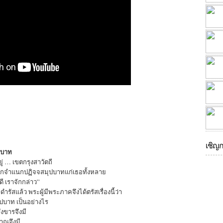
เชิญ
ปบาท
ู่ … เขตกรุงสาวัตถี
 จักจำแนกปฏิจจสมุปบาทแก่เธอทั้งหลาย
ดี เราจักกล่าว”
ำรัสแล้ว พระผู้มีพระภาคจึงได้ตรัสเรื่องนี้ว่า
ุปบาท เป็นอย่างไร
ังขารจึงมี
าณจึงมี