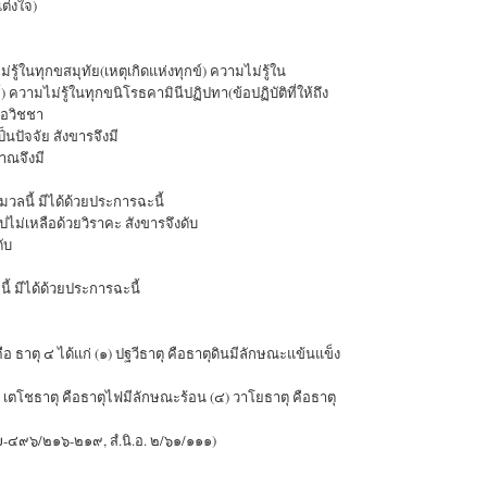
แต่งใจ)
่รู้ในทุกขสมุทัย(เหตุเกิดแห่งทุกข์) ความไม่รู้ใน
 ความไม่รู้ในทุกขนิโรธคามินีปฏิปทา(ข้อปฏิบัติที่ให้ถึง
า อวิชชา
็นปัจจัย สังขารจึงมี
าณจึงมี
มวลนี้ มีได้ด้วยประการฉะนี้
ปไม่เหลือด้วยวิราคะ สังขารจึงดับ
ับ
ี้ มีได้ด้วยประการฉะนี้
 ธาตุ ๔ ได้แก่ (๑) ปฐวีธาตุ คือธาตุดินมีลักษณะแข้นแข็ง
 เตโชธาตุ คือธาตุไฟมีลักษณะร้อน (๔) วาโยธาตุ คือธาตุ
๗-๔๙๖/๒๑๖-๒๑๙, สํ.นิ.อ. ๒/๖๑/๑๑๑)