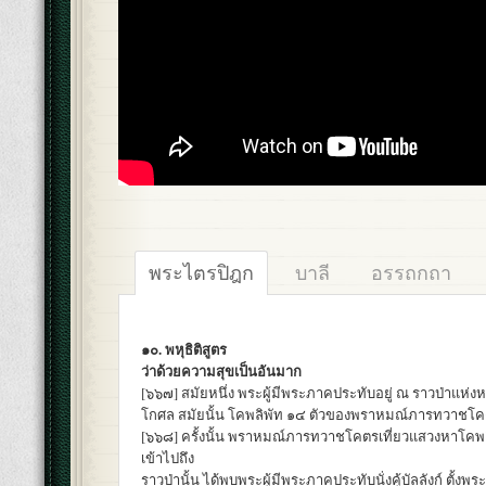
พระไตรปิฎก
บาลี
อรรถกถา
๑๐. พหุธิติสูตร
ว่าด้วยความสุขเป็นอันมาก
[๖๖๗] สมัยหนึ่ง พระผู้มีพระภาคประทับอยู่ ณ ราวป่าแห่งหน
โกศล สมัยนั้น โคพลิพัท ๑๔ ตัวของพราหมณ์ภารทวาชโค
[๖๖๘] ครั้งนั้น พราหมณ์ภารทวาชโคตรเที่ยวแสวงหาโคพลิพ
เข้าไปถึง
ราวป่านั้น ได้พบพระผู้มีพระภาคประทับนั่งคู้บัลลังก์ ตั้งพ