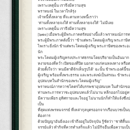
เพราะเหตุนั้น เราจึงมีความสุข
พราหมณ์ ในเวลาใกล้รุ่ง
เจ้าหนี้ทั้งหลาย ที่จะตามทวงหนี้เราว่า
‘ท่านทั้งหลายจงให้ ท่านทั้งหลายจงให้’ ไม่มีเลย
เพราะเหตุนั้น เราจึงมีความสุข
[๖๗๐] เมื่อพระผู้มีพระภาคตรัสอย่างนี้แล้ว พราหมณ์ภา
พระผู้มีพระภาคดังนี้ว่า “ข้าแต่พระโคดมผู้เจริญ พระภาษ
ไพเราะยิ่งนัก ข้าแต่พระโคดมผู้เจริญ พระภาษิตของพระอง
นัก
พระโคดมผู้เจริญทรงประกาศธรรมโดยปริยายเป็นอันมาก 
หงายของที่คว่ำ เปิดของที่ปิด บอกทางแก่คนหลงทาง หรือต
ด้วยตั้งใจว่า ‘คนมีตาดีจักเห็นรูปได้’ ฉะนั้น ข้าพระองค์
ผู้เจริญ พร้อมทั้งพระธรรม และพระสงฆ์เป็นสรณะ ข้าพระ
อุปสมบทในสำนักของพระโคดมผู้เจริญ”
พราหมณ์ภารทวาชโคตรได้บรรพชาอุปสมบท ในสำนักของพ
ท่านพระภารทวาชะอุปสมบทแล้วไม่นาน หลีกออกไปอยู่ค
มีความเพียร อุทิศกายและใจอยู่ ไม่นานนักก็ทำให้แจ้งซึ่ง
เป็น
ที่สุดแห่งพรหมจรรย์ ที่เหล่ากุลบุตรออกจากเรือนบวชเป
ต้องการ
ด้วยปัญญาอันยิ่งเอง เข้าถึงอยู่ในปัจจุบัน รู้ชัดว่า “ชาติสิ้
จรรย์แล้ว ทำกิจที่ควรทำเสร็จแล้ว ไม่มีกิจอื่นเพื่อความเป็