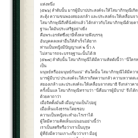
แห่งหนึ่ง
[๕๒๖] ลำดับนั้น มารผู้มีบาปประสงค์จะให้โสมาภิกษุณีเ
สะดุ้ง ความขนพองสยองเกล้า และประสงค์จะให้เคลื่อนจาก
โสมาภิกษุณีถึงที่นั่งพักแล้ว ได้กล่าวกับโสมาภิกษุณีด้วยค
ฐานะใดอันประเสริฐอย่างยิ่ง
คือพระอรหัตซึ่งฤาษีทั้งหลายพึงบรรลุ
อันบุคคลเหล่าอื่นให้สำเร็จได้ยาก
ท่านเป็นหญิงมีปัญญาแค่ ๒ นิ้ว A
ไม่สามารถจะบรรลุฐานะนั้นได้ B
[๕๒๗] ลำดับนั้น โสมาภิกษุณีได้มีความคิดดังนี้ว่า “นี่
เป็น
มนุษย์หรืออมนุษย์กันแน่” ทันใดนั้น โสมาภิกษุณีได้มีความคิ
มารผู้มีบาป ประสงค์จะให้เราเกิดความกลัว ความหวาดสะ
สยองเกล้า และประสงค์จะให้เคลื่อนจากสมาธิ จึงกล่าวคา
ครั้งนั้นแล โสมาภิกษุณีทราบว่า “นี่คือมารผู้มีบาป” จึงได้
ด้วยคาถาว่า
เมื่อจิตตั้งมั่นดี เมื่อญาณเป็นไปอยู่
เมื่อเห็นแจ้งธรรมโดยชอบ
ความเป็นหญิงจะทำอะไรเราได้
ผู้ใดมีความคิดเห็นแน่นอนอย่างนี้ว่า
เราเป็นสตรีหรือว่าเราเป็นบุรุษ
ผู้ที่ยังมีความเกาะเกี่ยวว่าเรา มีอยู่