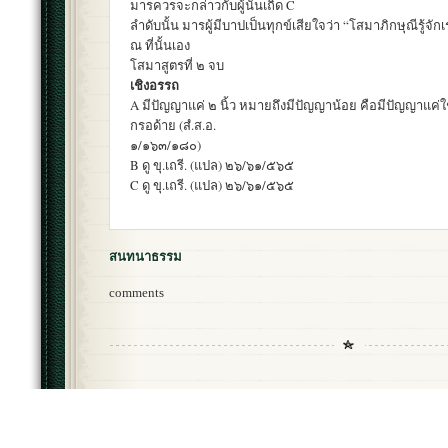
มารควรจะกล่าวกับผู้นั้นเถิด C
ลำดับนั้น มารผู้มีบาปเป็นทุกข์เสียใจว่า “โสมาภิกษุณีรู้จั
ณ ที่นั้นเอง
โสมาสูตรที่ ๒ จบ
เชิงอรรถ
A มีปัญญาแค่ ๒ นิ้ว หมายถึงมีปัญญาน้อย คือมีปัญญาแค่ใช
กรอด้าย (สํ.ส.อ.
๑/๑๖๓/๑๘๐)
B ดู ขุ.เถรี. (แปล) ๒๖/๖๑/๕๖๕
C ดู ขุ.เถรี. (แปล) ๒๖/๖๑/๕๖๕
สนทนาธรรม
comments