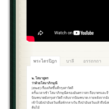
พระไตรปิฎก
บาลี
อรรถกถา
๒. โสมาสูตร
ว่าด้วยโสมาภิกษุณี
[๕๒๕] เรื่องเกิดขึ้นที่กรุงสาวัตถี
ครั้นเวลาเช้า โสมาภิกษุณีครองอันตรวาสก ถือบาตรและจี
บิณฑบาตยังกรุงสาวัตถี กลับจากบิณฑบาต ภายหลังจากฉั
เข้าไปยังป่าอันธวันเพื่อพักกลางวัน ถึงป่าอันธวันแล้วจึงนั่
ต้นไม้