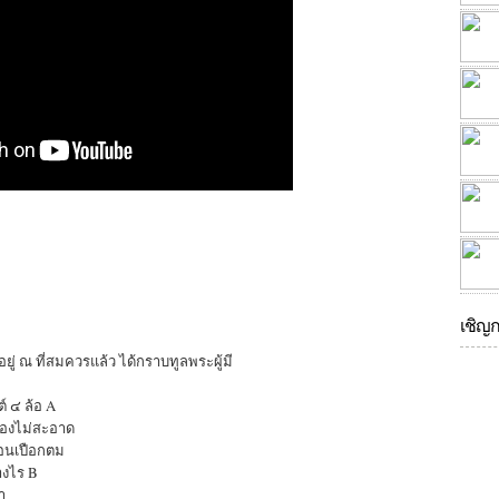
เชิญ
ยู่ ณ ที่สมควรแล้ว ได้กราบทูลพระผู้มี
์ ๔ ล้อ A
ยของไม่สะอาด
ือนเปือกตม
างไร B
า