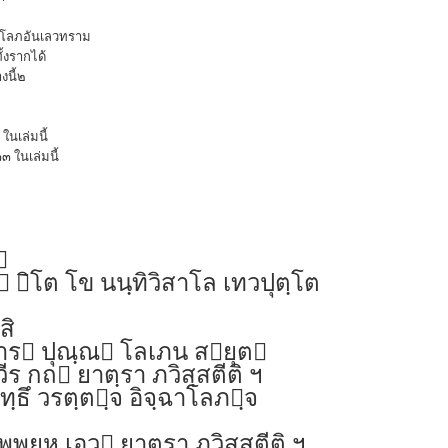
โลภอันเลวทราม
้งรากได้
งนี้๒
ในเล่มนี้
๓ ในเล่มนี้

 ิโต โข นนฺทิวิสาโล เทวปุตฺโต
สิ
วาร ปุณฺณ โลเภน สยุต
ร กถ ยาตฺรา ภวิสฺสตีติ ฯ
ฺธึ วรตฺตฺจ อิจฺฉาโลภฺจ
พุยฺห เอว ยาตฺรา ภวิสฺสตีติ ฯ