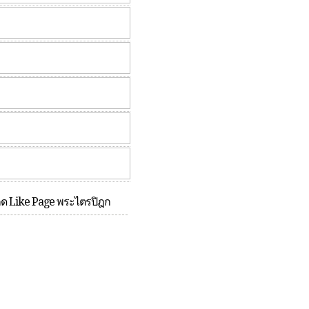
กด Like Page พระไตรปิฎก