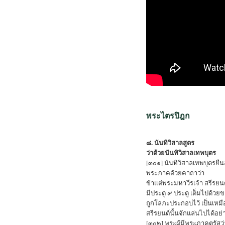
พระไตรปิฎก
๘. นันทิวิสาลสูตร
ว่าด้วยนันทิวิสาลเทพบุตร
[๓๐๑] นันทิวิสาลเทพบุตรยืนอ
พระภาคด้วยคาถาว่า
ข้าแต่พระมหาวีรเจ้า สรีรยนต
มีประตู ๙ ประตู เต็มไปด้ว
ถูกโลภะประกอบไว้ เป็นเหม
สรีรยนต์นั้นจักแล่นไปได้อย่
[๓๐๒] พระผู้มีพระภาคตรัสว่