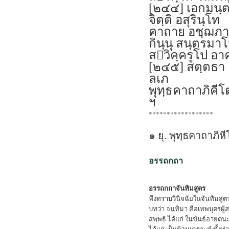
[๒๔๔] เอกมนฺต
จิตฺติ อสุรินฺโท
คาถาย อชฺฌภา
กินฺนุ สนฺตรมาโ
สวิคฺครูโป อาคม
[๒๔๕] สตฺตธา เ
ลเภ
พุทฺธคาถาภิคีโตม
ฯ
******************
๑ ยุ. พุทฺธคาถาภิหี
อรรถกถา
อรรถกถาจันทิมสูตร
พึงทราบวินิจฉัยในจันทิมสูตรท
บทว่า จนฺทิมา คือเทพบุตรผู้
สพฺพธิ ได้แก่ ในขันธ์อายตนะ
ได้แก่ เป็นผู้อนุเคราะห์ ทั้ง