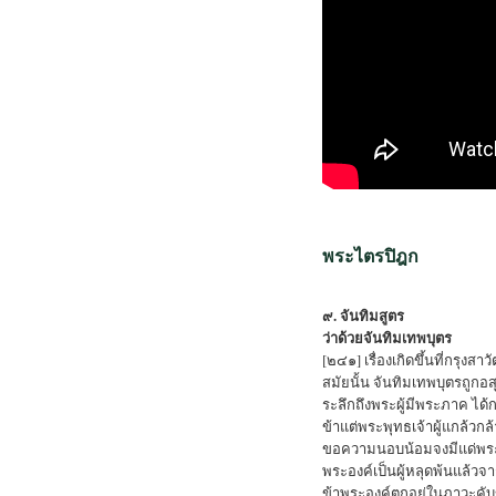
พระไตรปิฎก
๙. จันทิมสูตร
ว่าด้วยจันทิมเทพบุตร
[๒๔๑] เรื่องเกิดขึ้นที่กรุงสาวั
สมัยนั้น จันทิมเทพบุตรถูกอสุ
ระลึกถึงพระผู้มีพระภาค ได้ก
ข้าแต่พระพุทธเจ้าผู้แกล้วกล้
ขอความนอบน้อมจงมีแด่พร
พระองค์เป็นผู้หลุดพ้นแล้วจา
ข้าพระองค์ตกอยู่ในภาวะคับ