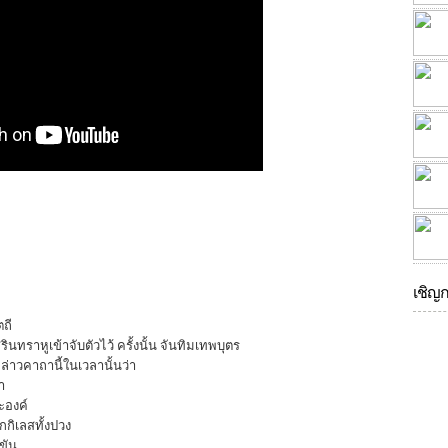
เชิญ
ตถี
รินทราหูเข้าจับตัวไว้ ครั้งนั้น จันทิมเทพบุตร
ล่าวคาถานี้ในเวลานั้นว่า
า
ะองค์
กกิเลสทั้งปวง
ขัน