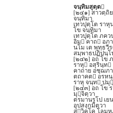
จนฺทิมสุตฺต
[๒๔๑] สาวตฺถิ
จนฺทิมา
เทวปุตฺโต ราหุน
โข จนฺทิมา
เทวปุตฺโต ภคว
อิม คาถ อภา
นโม เต พุทฺธวีรต
สมฺพาธปฏิปนฺโน
[๒๔๒] อถ โข ภ
ราหุ อสุรินฺท
คาถาย อชฺฌภา
ตถาคต อรหนฺ
ราหุ จนฺท ปมุ
[๒๔๓] อถ โข รา
มุฺจิตฺวา
ตรมานรูโป เยน เ
อุปสงฺกมิตฺวา
สวิคฺโค โลมห