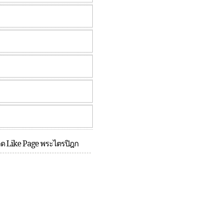
กด Like Page พระไตรปิฎก