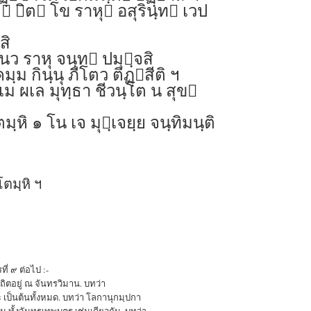
 ิต โข ราหุ อสุรินฺท เวป
สิ
นว ราหุ จนฺท ปมุฺจสิ
ฺม กินฺนุ ภีโตว ติฏฺสีติ ฯ
ม ผเล มุทฺธา ชีวนฺโต น สุข
ฺหิ ๑ โน เจ มุฺเจยฺย จนฺทิมนฺติ
โตมฺหิ ฯ
ี่ ๙ ต่อไป :-
สถิตอยู่ ณ จันทรวิมาน. บทว่า
 เป็นต้นทั้งหมด. บทว่า โลกานุกมฺปกา
ท่าน ทั้งจันทรเทพบุตร เช่นเดียวกัน. บทว่า