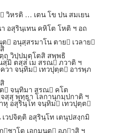
ย วิหรติ … เตน โข ปน สมเยน
า อสุรินฺเทน คหิโต โหติ ฯ อถ
นฺต อนุสฺสรมาโน ตาย เวลาย
สิ
ฺถุ วิปฺปมุตฺโตสิ สพฺพธิ
สฺมิ ตสฺส เม สรณ ภวาติ ฯ
ควา จนฺทิม เทวปุตฺต อารพฺภ
สิ
ต จนฺทิมา สรณ คโต
ฺจสฺสุ พุทฺธา โลกานุกมฺปกาติ ฯ
หุ อสุรินฺโท จนฺทิม เทวปุตฺต
วปจิตฺติ อสุรินฺโท เตนุปสงฺกมิ
ฏฺชาโต เอกมนฺต อฏฺาสิ ฯ