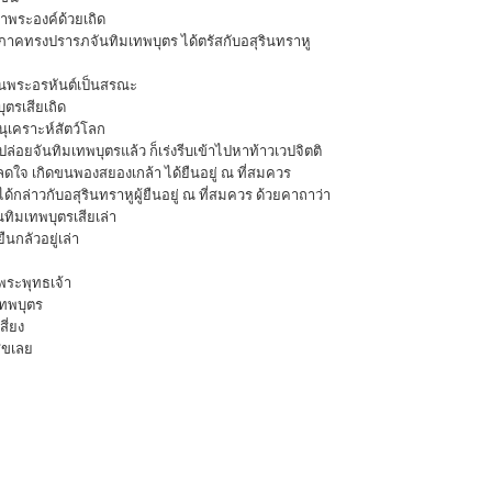
าพระองค์ด้วยเถิด
ะภาคทรงปรารภจันทิมเทพบุตร ได้ตรัสกับอสุรินทราหู
ป็นพระอรหันต์เป็นสรณะ
ุตรเสียเถิด
อนุเคราะห์สัตว์โลก
ปล่อยจันทิมเทพบุตรแล้ว ก็เร่งรีบเข้าไปหาท้าวเวปจิตติ
้าสลดใจ เกิดขนพองสยองเกล้า ได้ยืนอยู่ ณ ที่สมควร
้กล่าวกับอสุรินทราหูผู้ยืนอยู่ ณ ที่สมควร ด้วยคาถาว่า
นทิมเทพบุตรเสียเล่า
นกลัวอยู่เล่า
พระพุทธเจ้า
เทพบุตร
ี่ยง
สุขเลย