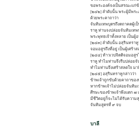
ขอพระองค์จงเป็นสรณะแก่ข้
[๒๔๒] ลำดับนั้น พระผู้มีพร
ด้วยพระคาถาว่า
จันทิมเทพบุตรถึงตถาคตผู้เ
ราหู ท่านจงปล่อยจันทิมเทพบ
พระพุทธเจ้าทั้งหลาย เป็นผู้
[๒๔๓] ลำดับนั้น อสุรินทราหู
จอมอสูรถึงที่อยู่ เป็นผู้เศร
[๒๔๔] ท้าวเวปจิตติจอมอสูรได
ราหู ทำไมท่านจึงรีบปล่อยจั
ทำไมท่านจึงเศร้าสลดใจ มายื
[๒๔๕] อสุรินทราหูกล่าวว่า
ข้าพเจ้าถูกขับด้วยคาถาของ
หากข้าพเจ้าไม่ปล่อยจันทิม
ศีรษะของข้าพเจ้าพึงแตก ๗ เส
มีชีวิตอยู่ก็จะไม่ได้รับความ
จันทิมสูตรที่ ๙ จบ
บาลี